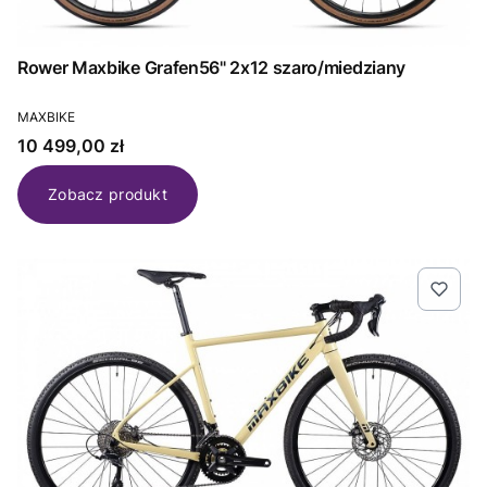
Rower Maxbike Grafen56" 2x12 szaro/miedziany
PRODUCENT
MAXBIKE
Cena
10 499,00 zł
Zobacz produkt