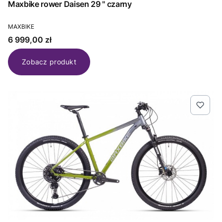
Maxbike rower Daisen 29 " czarny
PRODUCENT
MAXBIKE
Cena
6 999,00 zł
Zobacz produkt