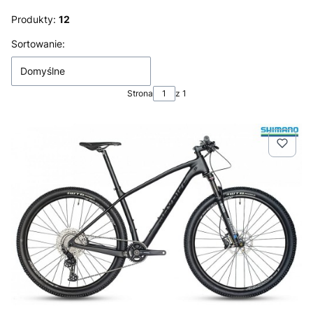
Produkty:
12
Lista produktów
Sortowanie:
Domyślne
Strona
z 1