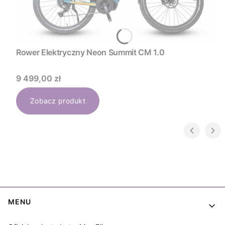
Rower Elektryczny Neon Summit CM 1.0
Cena
9 499,00 zł
Zobacz produkt
Linki w stopce
MENU