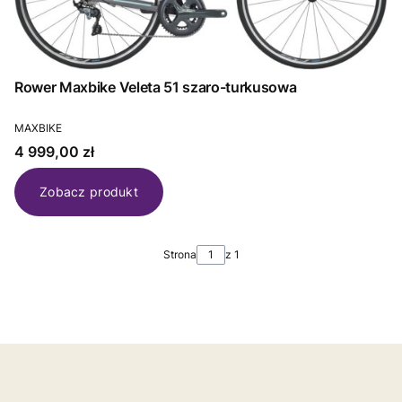
Rower Maxbike Veleta 51 szaro-turkusowa
PRODUCENT
MAXBIKE
Cena
4 999,00 zł
Zobacz produkt
Strona
z 1