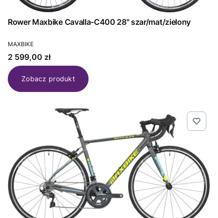
Rower Maxbike Cavalla-C400 28" szar/mat/zielony
PRODUCENT
MAXBIKE
Cena
2 599,00 zł
Zobacz produkt