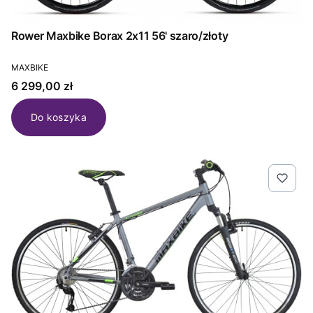
Rower Maxbike Borax 2x11 56' szaro/złoty
PRODUCENT
MAXBIKE
Cena
6 299,00 zł
Do koszyka