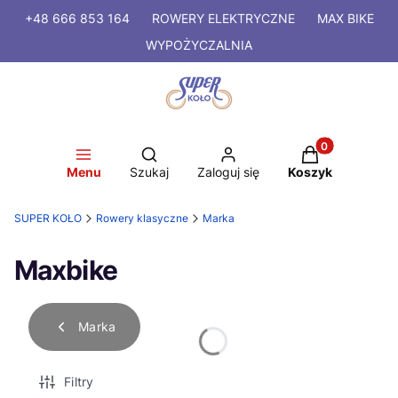
+48 666 853 164
ROWERY
ELEKTRYCZNE
MAX BIKE
WYPOŻYCZALNIA
Produkty w kosz
Otwórz wyszukiwarkę
Menu
Szukaj
Zaloguj się
Koszyk
SUPER KOŁO
Rowery klasyczne
Marka
Maxbike
Marka
Filtry