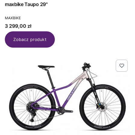
maxbike Taupo 29"
PRODUCENT
MAXBIKE
Cena
3 299,00 zł
Zobacz produkt