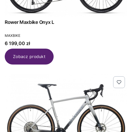
Rower Maxbike Onyx L
PRODUCENT
MAXBIKE
Cena
6 199,00 zł
Zobacz produkt