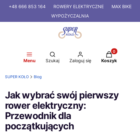
+48 666 853 164
ROWERY
ELEKTRYCZNE
MAX BIKE
WYPOŻYCZALNIA
Produkty w kosz
Otwórz wyszukiwarkę
Menu
Szukaj
Zaloguj się
Koszyk
SUPER KOŁO
Blog
Jak wybrać swój pierwszy
rower elektryczny:
Przewodnik dla
początkujących