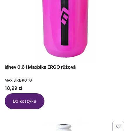
láhev 0.6 l Maxbike ERGO růžová
PRODUCENT
MAX BIKE ROTO
Cena
18,99 zł
Do koszyka