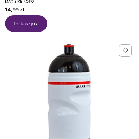
MAX BIKE ROTO
Cena
14,99 zł
Do koszyka