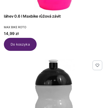
láhev 0.6 l Maxbike růžová závit
PRODUCENT
MAX BIKE ROTO
Cena
14,99 zł
Do koszyka