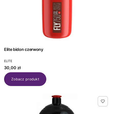
Elite bidon czerwony
PRODUCENT
ELITE
Cena
30,00 zł
Zobacz produkt