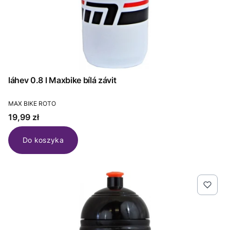
láhev 0.8 l Maxbike bílá závit
PRODUCENT
MAX BIKE ROTO
Cena
19,99 zł
Do koszyka