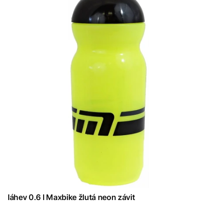
láhev 0.6 l Maxbike žlutá neon závit
PRODUCENT