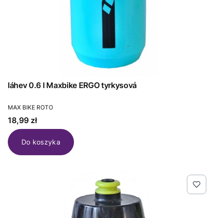
láhev 0.6 l Maxbike ERGO tyrkysová
PRODUCENT
MAX BIKE ROTO
Cena
18,99 zł
Do koszyka