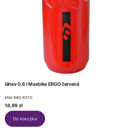
láhev 0.6 l Maxbike ERGO červená
PRODUCENT
MAX BIKE ROTO
Cena
18,99 zł
Do koszyka