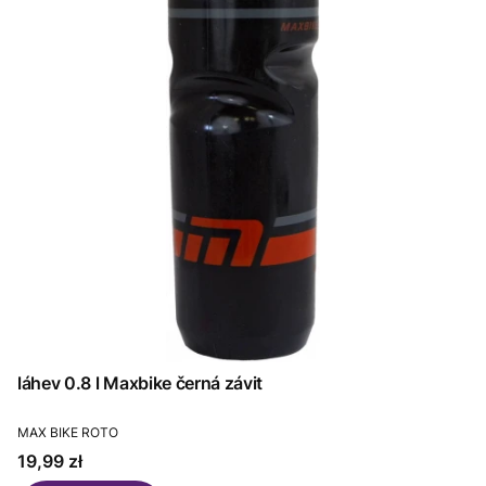
láhev 0.8 l Maxbike černá závit
PRODUCENT
MAX BIKE ROTO
Cena
19,99 zł