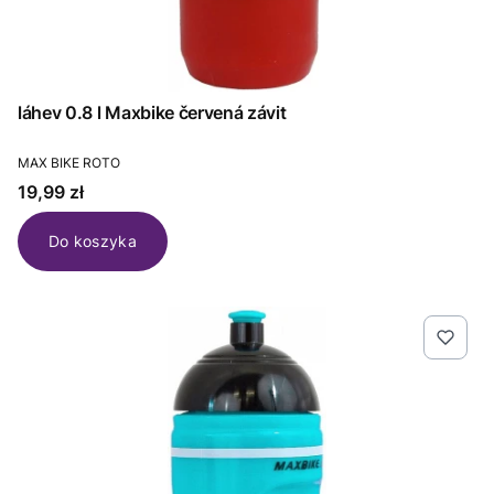
láhev 0.8 l Maxbike červená závit
PRODUCENT
MAX BIKE ROTO
Cena
19,99 zł
Do koszyka