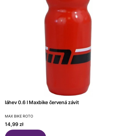
láhev 0.6 l Maxbike červená závit
PRODUCENT
MAX BIKE ROTO
Cena
14,99 zł