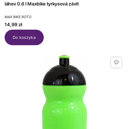
láhev 0.6 l Maxbike tyrkysová závit
PRODUCENT
MAX BIKE ROTO
Cena
14,99 zł
Do koszyka