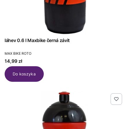
láhev 0.6 l Maxbike černá závit
PRODUCENT
MAX BIKE ROTO
Cena
14,99 zł
Do koszyka