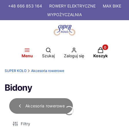
+48 666 853 164
ROWERY
ELEKTRYCZNE
MAX BIKE
WYPOŻYCZALNIA
Produkty w kosz
Otwórz wyszukiwarkę
Menu
Szukaj
Zaloguj się
Koszyk
SUPER KOŁO
Akcesoria rowerowe
Bidony
Akcesoria rowerowe
Filtry