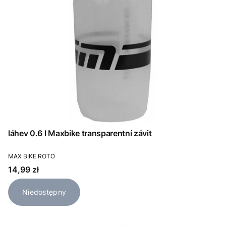
láhev 0.6 l Maxbike transparentní závit
PRODUCENT
MAX BIKE ROTO
Cena
14,99 zł
Niedostępny