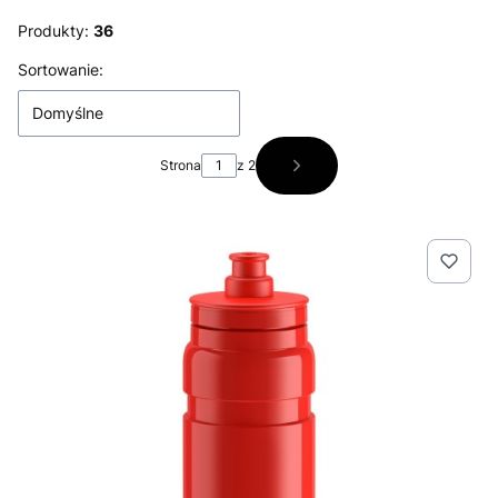
Produkty:
36
Lista produktów
Sortowanie:
Domyślne
Strona
z 2
Następne produkty