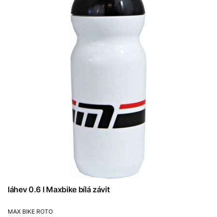
láhev 0.6 l Maxbike bílá závit
PRODUCENT
MAX BIKE ROTO