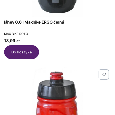
láhev 0.6 l Maxbike ERGO černá
PRODUCENT
MAX BIKE ROTO
Cena
18,99 zł
Do koszyka