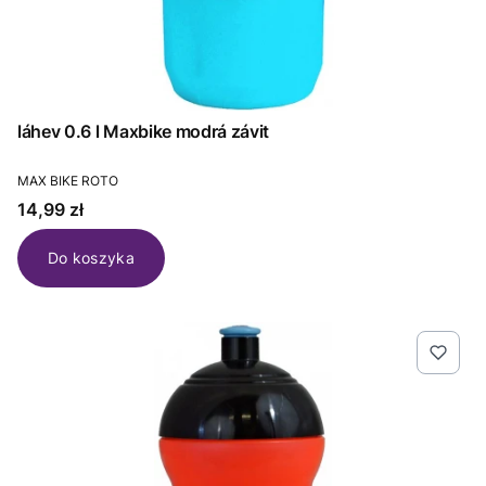
láhev 0.6 l Maxbike modrá závit
PRODUCENT
MAX BIKE ROTO
Cena
14,99 zł
Do koszyka