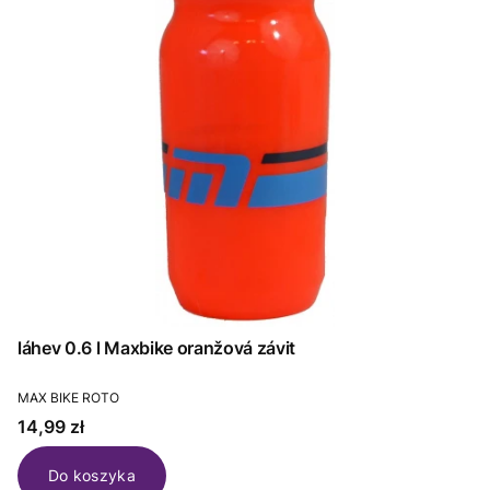
láhev 0.6 l Maxbike oranžová závit
PRODUCENT
MAX BIKE ROTO
Cena
14,99 zł
Do koszyka