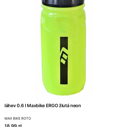
láhev 0.6 l Maxbike ERGO žlutá neon
PRODUCENT
MAX BIKE ROTO
Cena
18,99 zł