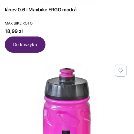
láhev 0.6 l Maxbike ERGO modrá
PRODUCENT
MAX BIKE ROTO
Cena
18,99 zł
Do koszyka