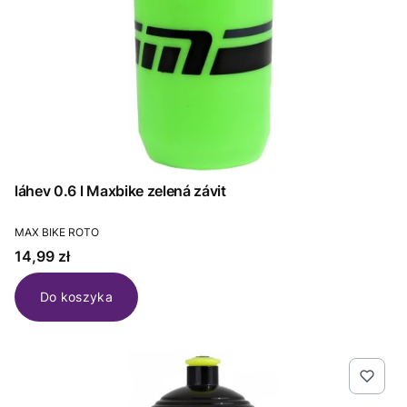
láhev 0.6 l Maxbike zelená závit
PRODUCENT
MAX BIKE ROTO
Cena
14,99 zł
Do koszyka