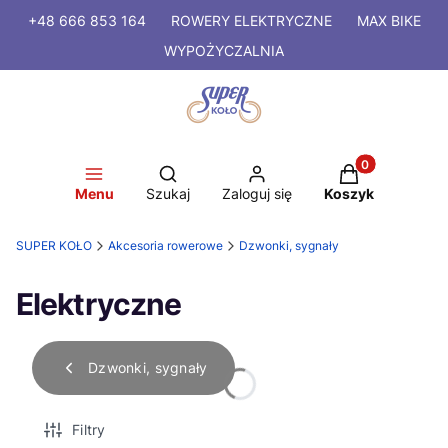
+48 666 853 164
ROWERY
ELEKTRYCZNE
MAX BIKE
WYPOŻYCZALNIA
Produkty w kosz
Otwórz wyszukiwarkę
Menu
Szukaj
Zaloguj się
Koszyk
SUPER KOŁO
Akcesoria rowerowe
Dzwonki, sygnały
Elektryczne
Dzwonki, sygnały
Filtry