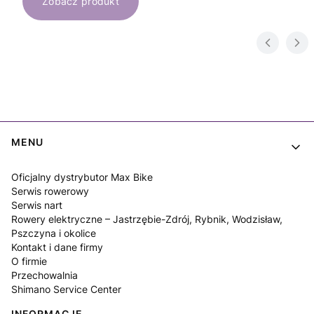
Zobacz produkt
Linki w stopce
MENU
Oficjalny dystrybutor Max Bike
Serwis rowerowy
Serwis nart
Rowery elektryczne – Jastrzębie-Zdrój, Rybnik, Wodzisław,
Pszczyna i okolice
Kontakt i dane firmy
O firmie
Przechowalnia
Shimano Service Center
INFORMACJE