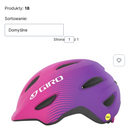
Produkty:
18
Lista produktów
Sortowanie:
Domyślne
Strona
z 1