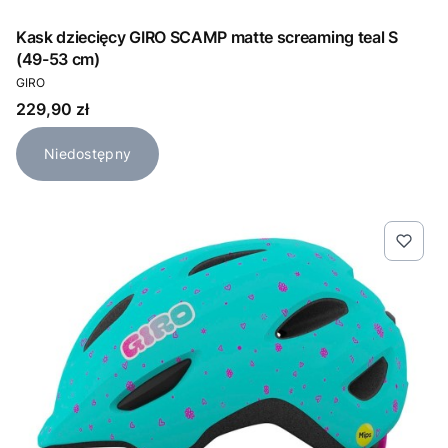
Kask dziecięcy GIRO SCAMP matte screaming teal S
(49-53 cm)
PRODUCENT
GIRO
Cena
229,90 zł
Niedostępny