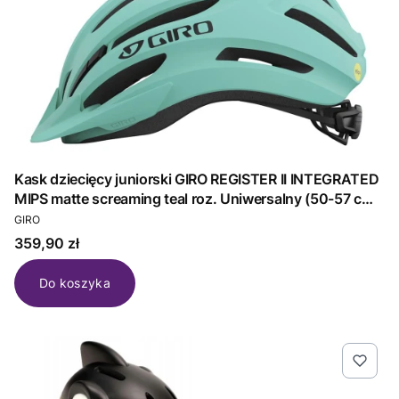
Kask dziecięcy juniorski GIRO REGISTER II INTEGRATED
MIPS matte screaming teal roz. Uniwersalny (50-57 cm)
PRODUCENT
(NEW)
GIRO
Cena
359,90 zł
Do koszyka