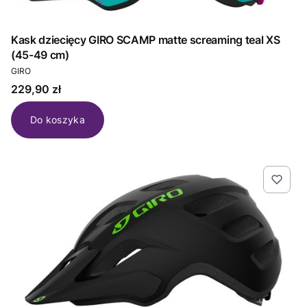
Kask dziecięcy GIRO SCAMP matte screaming teal XS
(45-49 cm)
PRODUCENT
GIRO
Cena
229,90 zł
Do koszyka