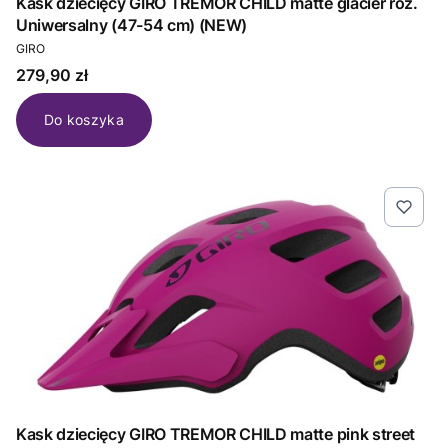
Kask dziecięcy GIRO TREMOR CHILD matte glacier roz.
Uniwersalny (47-54 cm) (NEW)
PRODUCENT
GIRO
Cena
279,90 zł
Do koszyka
Kask dziecięcy GIRO TREMOR CHILD matte pink street