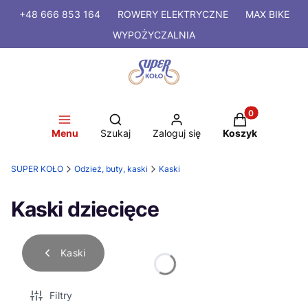
+48 666 853 164
ROWERY
ELEKTRYCZNE
MAX BIKE
WYPOŻYCZALNIA
Produkty w kosz
Otwórz wyszukiwarkę
Menu
Szukaj
Zaloguj się
Koszyk
SUPER KOŁO
Odzież, buty, kaski
Kaski
Kaski dziecięce
Kaski
Filtry