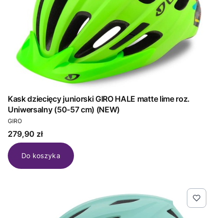
Kask dziecięcy juniorski GIRO HALE matte lime roz.
Uniwersalny (50-57 cm) (NEW)
PRODUCENT
GIRO
Cena
279,90 zł
Do koszyka