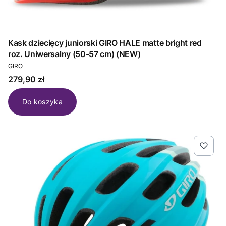
Kask dziecięcy juniorski GIRO HALE matte bright red
roz. Uniwersalny (50-57 cm) (NEW)
PRODUCENT
GIRO
Cena
279,90 zł
Do koszyka