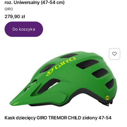
roz. Uniwersalny (47-54 cm)
PRODUCENT
GIRO
Cena
279,90 zł
Do koszyka
Kask dziecięcy GIRO TREMOR CHILD zielony 47-54