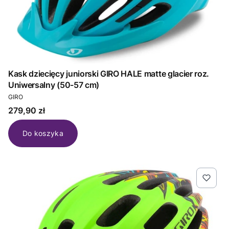
Kask dziecięcy juniorski GIRO HALE matte glacier roz.
Uniwersalny (50-57 cm)
PRODUCENT
GIRO
Cena
279,90 zł
Do koszyka