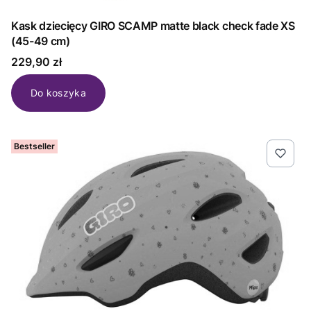
Kask dziecięcy GIRO SCAMP matte black check fade XS
(45-49 cm)
Cena
229,90 zł
Do koszyka
Bestseller