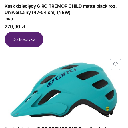
Kask dziecięcy GIRO TREMOR CHILD matte black roz.
Uniwersalny (47-54 cm) (NEW)
PRODUCENT
GIRO
Cena
279,90 zł
Do koszyka