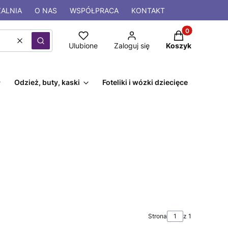
ALNIA
O NAS
WSPÓŁPRACA
KONTAKT
Produkty w kos
Wyczyść
Szukaj
Ulubione
Zaloguj się
Koszyk
Odzież, buty, kaski
Foteliki i wózki dziecięce
Strona
z 1