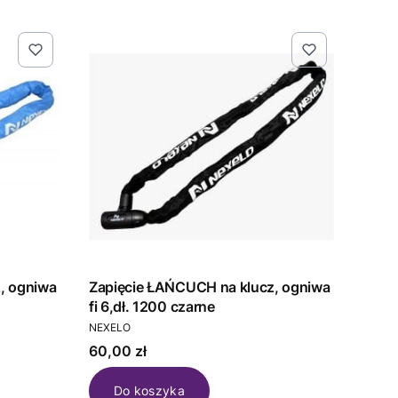
Zapięcie ŁAŃCUCH na klucz, ogniwa
fi 6,dł. 1200 czarne
PRODUCENT
NEXELO
Cena
60,00 zł
Do koszyka