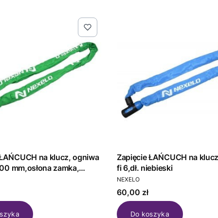
Zapięcie ŁAŃCUCH na klucz, ogniwa
 1200 mm,osłona zamka,
fi 6,dł. niebieski
T
PRODUCENT
NEXELO
Cena
60,00 zł
szyka
Do koszyka