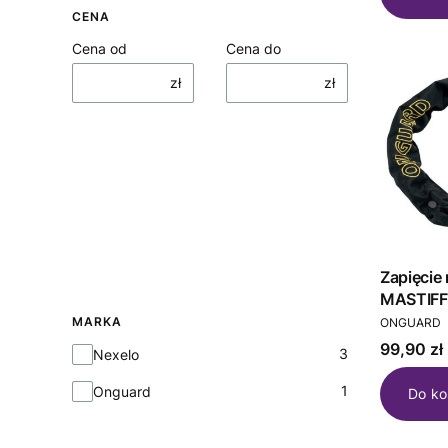
CENA
Cena od
Cena do
zł
zł
Zapięci
MASTIFF
PRODUCEN
120cm*4
MARKA
ONGUARD
Cena
99,90 zł
Marka
3
Nexelo
1
Onguard
Do ko