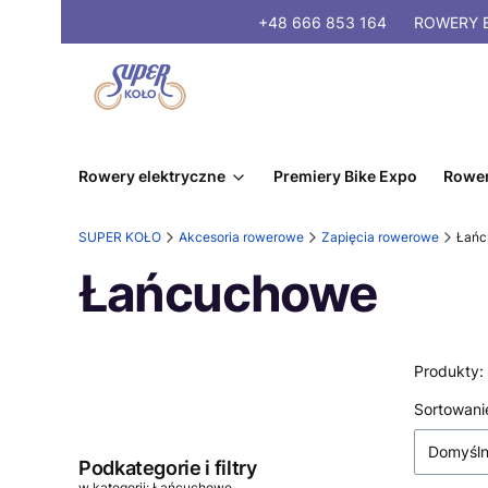
+48 666 853 164
ROWERY
E
Rowery elektryczne
Premiery Bike Expo
Rower
SUPER KOŁO
Akcesoria rowerowe
Zapięcia rowerowe
Łań
Łańcuchowe
Produkty:
Lista
Sortowani
Domyśl
Podkategorie i filtry
w kategorii: Łańcuchowe