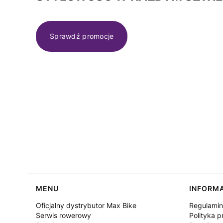
Sprawdź promocje
Linki w stopce
MENU
INFORM
Oficjalny dystrybutor Max Bike
Regulamin
Serwis rowerowy
Polityka p