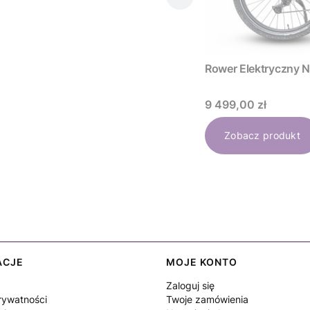
Rower Elektryc
Cena
9 499,00 zł
Zobacz produkt
ACJE
MOJE KONTO
Zaloguj się
rywatności
Twoje zamówienia