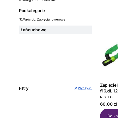
Podkategorie
Wróć do: Zapięcia rowerowe
Łańcuchowe
Zapięcie ŁAŃCUCH na klucz, ogniwa
Filtry
Wyczyść
fi 6,dł.
PRODUCEN
zielone
NEXELO
Cena
60,00 zł
Do ko