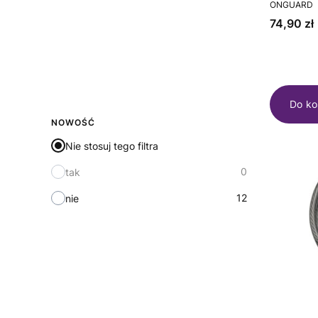
PRODUCEN
ONGUARD
Cena
74,90 zł
Do ko
NOWOŚĆ
Nie stosuj tego filtra
0
tak
12
nie