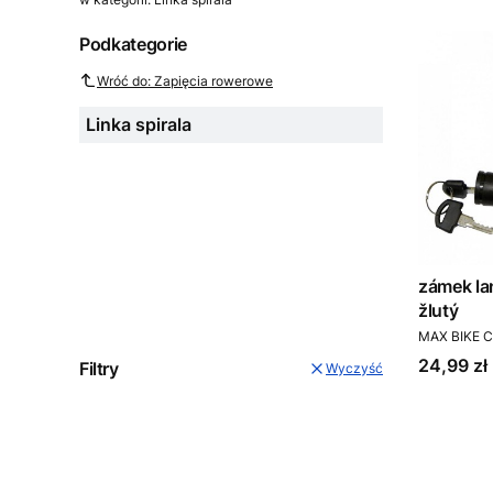
Podkategorie
Wróć do: Zapięcia rowerowe
Linka spirala
zámek l
žlutý
PRODUCEN
MAX BIKE C
Cena
24,99 zł
Filtry
Wyczyść