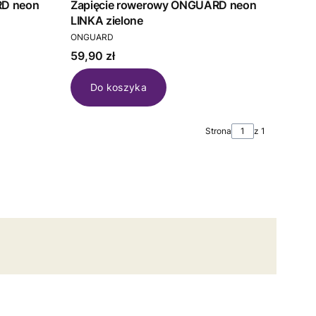
RD neon
Zapięcie rowerowy ONGUARD neon
LINKA zielone
PRODUCENT
ONGUARD
Cena
59,90 zł
Do koszyka
Strona
z 1