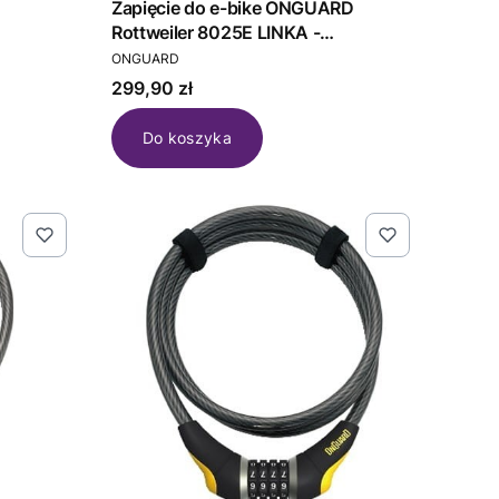
Zapięcie do e-bike ONGUARD
Rottweiler 8025E LINKA -
PRODUCENT
25mm*180cm - 5 x Klucze z kodem
ONGUARD
(NEW)
Cena
299,90 zł
Do koszyka