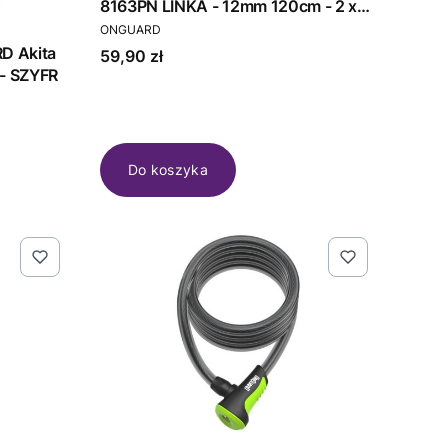
8163PN LINKA - 12mm 120cm - 2 x
PRODUCENT
Klucze z kodem różowe
ONGUARD
D Akita
Cena
59,90 zł
- SZYFR
Do koszyka