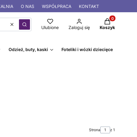
ALNIA
O NAS
WSPÓŁPRACA
KONTAKT
Produkty w kos
Wyczyść
Szukaj
Ulubione
Zaloguj się
Koszyk
Odzież, buty, kaski
Foteliki i wózki dziecięce
Strona
z 1