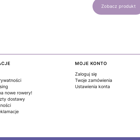
Zobacz produkt
ACJE
MOJE KONTO
Zaloguj się
rywatności
Twoje zamówienia
sing
Ustawienia konta
a nowe rowery!
szty dostawy
tności
eklamacje