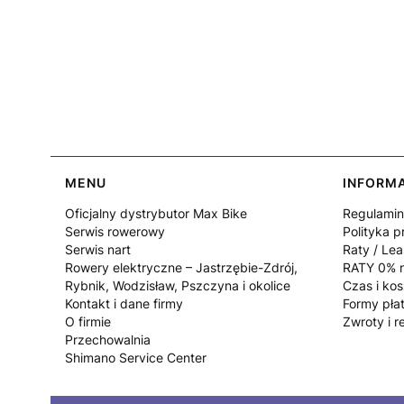
Linki w stopce
MENU
INFORM
Oficjalny dystrybutor Max Bike
Regulamin
Serwis rowerowy
Polityka p
Serwis nart
Raty / Lea
Rowery elektryczne – Jastrzębie-Zdrój,
RATY 0% n
Rybnik, Wodzisław, Pszczyna i okolice
Czas i ko
Kontakt i dane firmy
Formy pła
O firmie
Zwroty i r
Przechowalnia
Shimano Service Center