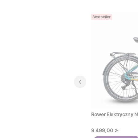
Bestseller
E
Rower Elektryc
Cena
9 499,00 zł