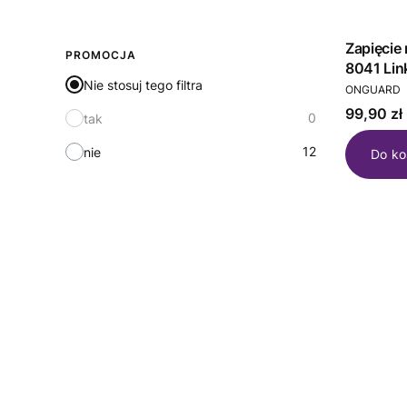
Zapięci
PROMOCJA
8041 Lin
Nie stosuj tego filtra
PRODUCEN
(NEW)
ONGUARD
Cena
99,90 zł
0
tak
12
nie
Do ko