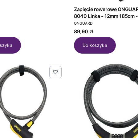
T
Zapięcie rowerowe ONGUAR
8040 Linka - 12mm 185cm -
PRODUCENT
Klucze z kodem (NEW)
ONGUARD
Cena
89,90 zł
szyka
Do koszyka