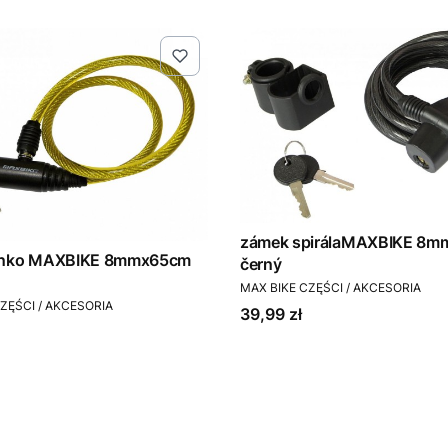
zámek spirálaMAXBIKE 8mmx180cm
anko MAXBIKE 8mmx65cm
černý
PRODUCENT
MAX BIKE CZĘŚCI / AKCESORIA
T
ZĘŚCI / AKCESORIA
Cena
39,99 zł