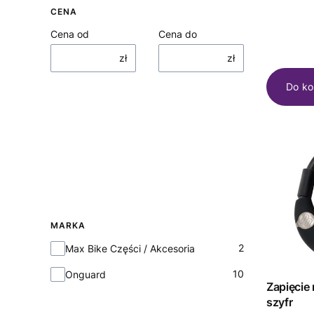
CENA
Cena od
Cena do
zł
zł
Do ko
MARKA
Marka
2
Max Bike Części / Akcesoria
10
Onguard
Zapięcie 
szyfr