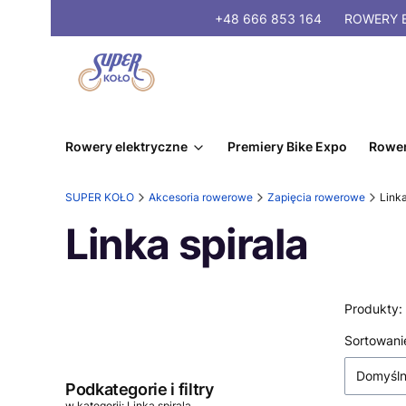
+48 666 853 164
ROWERY
E
Rowery elektryczne
Premiery Bike Expo
Rower
SUPER KOŁO
Akcesoria rowerowe
Zapięcia rowerowe
Linka
Linka spirala
Produkty:
Lista
Sortowani
Domyśl
Podkategorie i filtry
w kategorii: Linka spirala