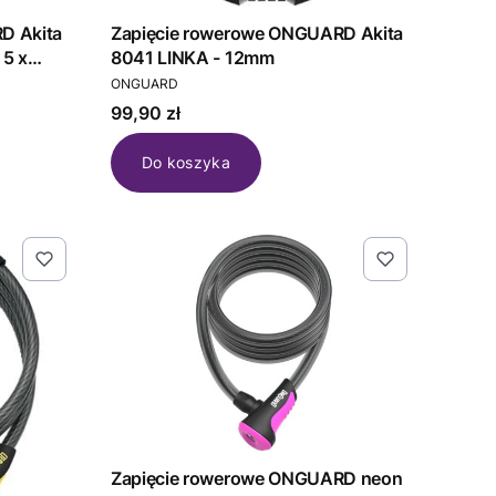
D Akita
Zapięcie rowerowe ONGUARD Akita
 5 x
8041 LINKA - 12mm
PRODUCENT
ONGUARD
Cena
99,90 zł
Do koszyka
Zapięcie rowerowe ONGUARD neon