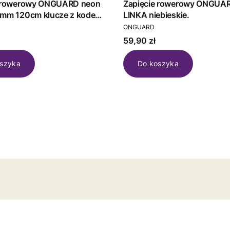
e rowerowy ONGUARD neon
Zapięcie rowerowy ONGUA
2mm 120cm klucze z kodem
LINKA niebieskie.
T
PRODUCENT
ONGUARD
Cena
59,90 zł
szyka
Do koszyka