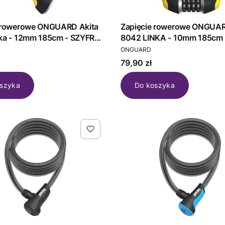
e rowerowe ONGUARD Akita
Zapięcie rowerowe ONGUAR
ka - 12mm 185cm - SZYFR
8042 LINKA - 10mm 185cm 
T
PRODUCENT
ONGUARD
Cena
79,90 zł
szyka
Do koszyka