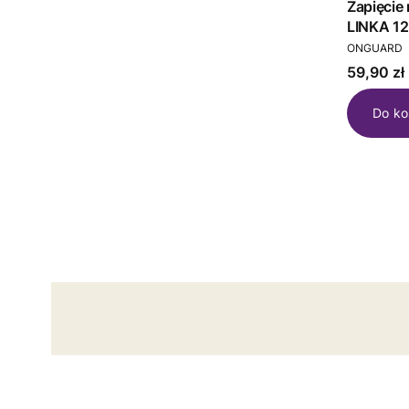
Zapięci
LINKA 1
PRODUCEN
czarnym
ONGUARD
Cena
59,90 zł
Do ko