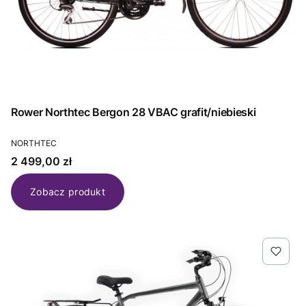
Rower Northtec Bergon 28 VBAC grafit/niebieski
PRODUCENT
NORTHTEC
Cena
2 499,00 zł
Zobacz produkt