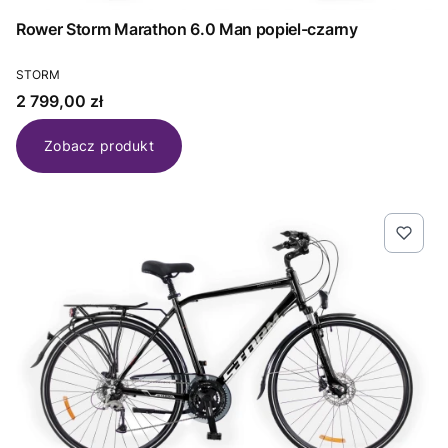
Rower Storm Marathon 6.0 Man popiel-czarny
PRODUCENT
STORM
Cena
2 799,00 zł
Zobacz produkt