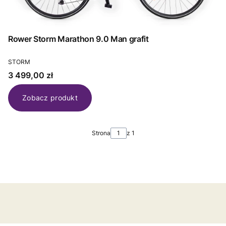
Rower Storm Marathon 9.0 Man grafit
PRODUCENT
STORM
Cena
3 499,00 zł
Zobacz produkt
Strona
z 1