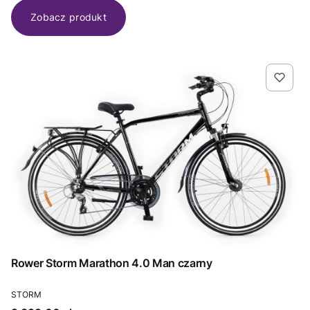
Zobacz produkt
Rower Storm Marathon 4.0 Man czarny
PRODUCENT
STORM