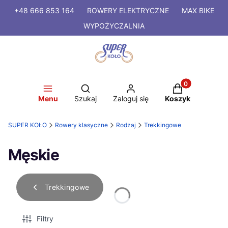
+48 666 853 164
ROWERY
ELEKTRYCZNE
MAX BIKE
WYPOŻYCZALNIA
Produkty w kosz
Otwórz wyszukiwarkę
Menu
Szukaj
Zaloguj się
Koszyk
SUPER KOŁO
Rowery klasyczne
Rodzaj
Trekkingowe
Męskie
Trekkingowe
Filtry