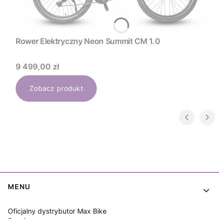
Rower Elektryczny Neon Summit CM 1.0
Cena
9 499,00 zł
Zobacz produkt
Linki w stopce
MENU
Oficjalny dystrybutor Max Bike