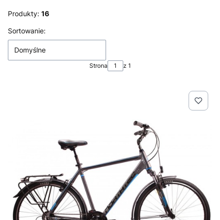
Produkty:
16
Lista produktów
Sortowanie:
Domyślne
Strona
z 1