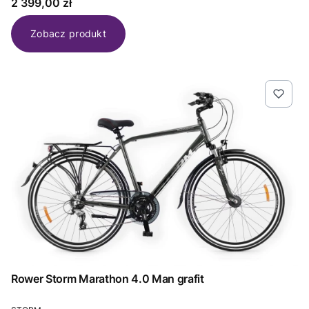
Cena
2 399,00 zł
Zobacz produkt
Rower Storm Marathon 4.0 Man grafit
PRODUCENT