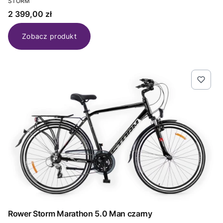
STORM
Cena
2 399,00 zł
Zobacz produkt
Rower Storm Marathon 5.0 Man czarny