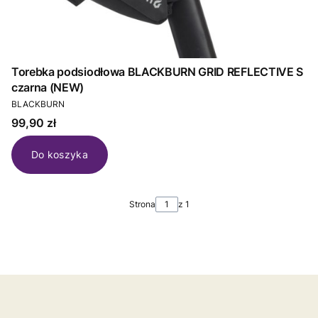
Torebka podsiodłowa BLACKBURN GRID REFLECTIVE S
czarna (NEW)
PRODUCENT
BLACKBURN
Cena
99,90 zł
Do koszyka
Strona
z 1