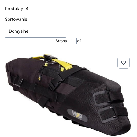
Produkty:
4
Lista produktów
Sortowanie:
Domyślne
Strona
z 1