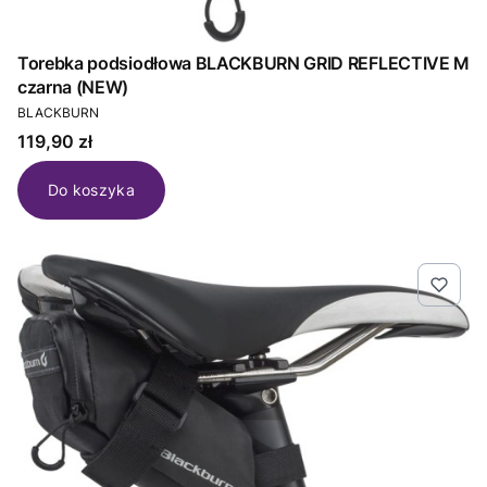
Torebka podsiodłowa BLACKBURN GRID REFLECTIVE M
czarna (NEW)
PRODUCENT
BLACKBURN
Cena
119,90 zł
Do koszyka