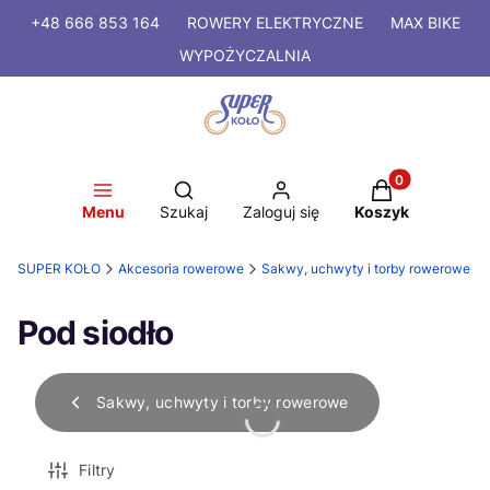
+48 666 853 164
ROWERY
ELEKTRYCZNE
MAX BIKE
WYPOŻYCZALNIA
Produkty w kosz
Otwórz wyszukiwarkę
Menu
Szukaj
Zaloguj się
Koszyk
SUPER KOŁO
Akcesoria rowerowe
Sakwy, uchwyty i torby rowerowe
Pod siodło
Sakwy, uchwyty i torby rowerowe
Filtry