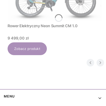
Rower Elektryczny Neon Summit CM 1.0
Cena
9 499,00 zł
Zobacz produkt
Linki w stopce
MENU