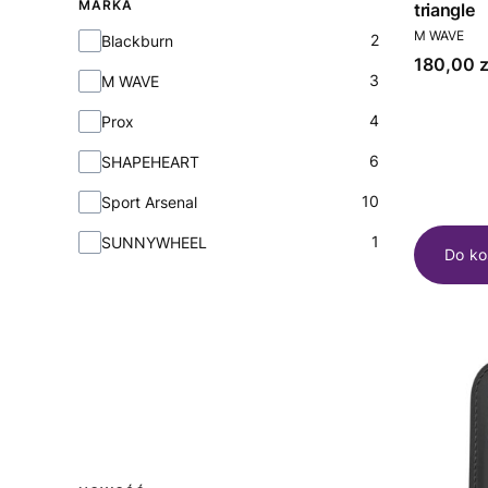
MARKA
triangle
PRODUCEN
M WAVE
Marka
2
Blackburn
Cena
180,00 z
3
M WAVE
4
Prox
6
SHAPEHEART
10
Sport Arsenal
1
SUNNYWHEEL
Do ko