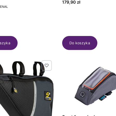
Cena
179,90 zł
T
SENAL
szyka
Do koszyka