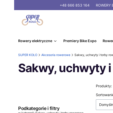
+48 666 853 164
ROWERY
E
Rowery elektryczne
Premiery Bike Expo
Rower
SUPER KOŁO
Akcesoria rowerowe
Sakwy, uchwyty i torby r
Sakwy, uchwyty i
Produkty:
Lista
Sortowani
Domyśl
Podkategorie i filtry
w kategorii: Sakwy, uchwyty i torby rowerowe