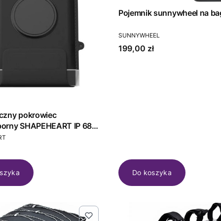
Pojemnik sunnywheel na ba
PRODUCENT
SUNNYWHEEL
Cena
199,00 zł
czny pokrowiec
orny SHAPEHEART IP 68
T
W)
RT
szyka
Do koszyka