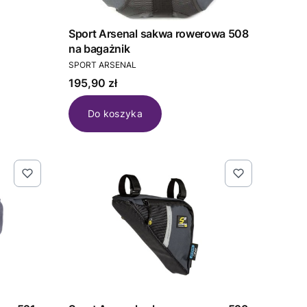
Sport Arsenal sakwa rowerowa 508
na bagażnik
PRODUCENT
SPORT ARSENAL
Cena
195,90 zł
Do koszyka