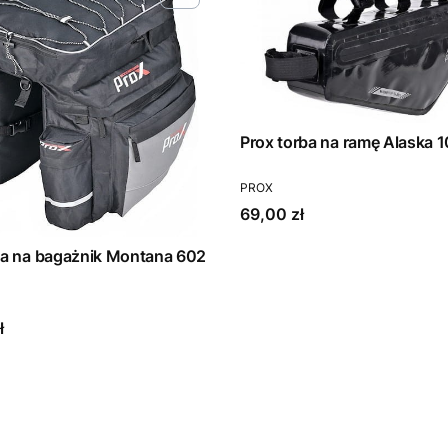
Prox torba na ramę Alas
PRODUCENT
PROX
Cena
69,00 zł
Prox torba na bagażnik Montana 602
T
ł