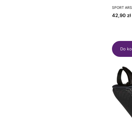
PRODUCEN
SPORT AR
Cena
42,90 zł
Do ko