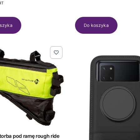
T
RT
szyka
Do koszyka
a pod ramę rough ride