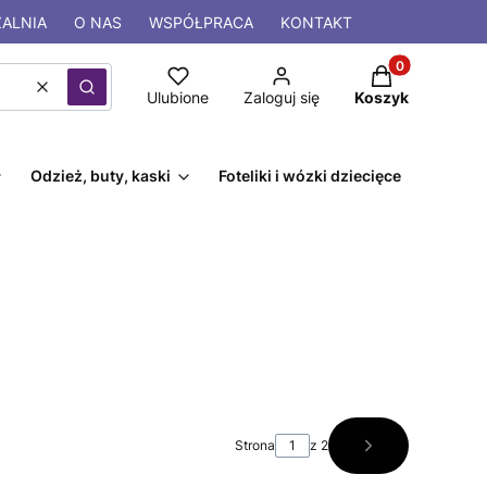
ALNIA
O NAS
WSPÓŁPRACA
KONTAKT
Produkty w kos
Wyczyść
Szukaj
Ulubione
Zaloguj się
Koszyk
Odzież, buty, kaski
Foteliki i wózki dziecięce
Strona
z 2
Następne produ