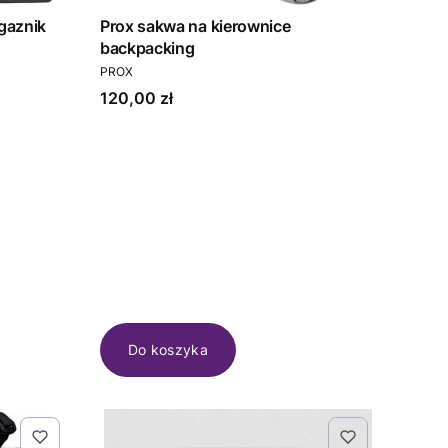
gaznik
Prox sakwa na kierownice
backpacking
PRODUCENT
PROX
Cena
120,00 zł
Do koszyka