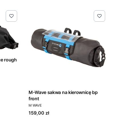
ugh
M-Wave sakwa na kierownicę bp
front
PRODUCENT
M WAVE
Cena
159,00 zł