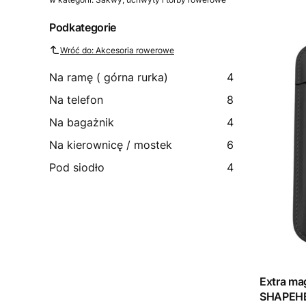
Podkategorie
Wróć do: Akcesoria rowerowe
Na ramę ( górna rurka)
4
Na telefon
8
Na bagażnik
4
Na kierownicę / mostek
6
Pod siodło
4
Extra ma
SHAPEHE