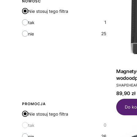
NOWOŚĆ
Nie stosuj tego filtra
1
tak
25
nie
Magnety
wodoodp
PRODUCEN
XXL (NE
SHAPEHEA
Cena
89,90 zł
PROMOCJA
Do ko
Nie stosuj tego filtra
0
tak
26
nie