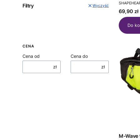
PRODUCEN
SHAPEHEA
Filtry
Wyczyść
Cena
69,90 zł
Do ko
CENA
Cena od
Cena do
zł
zł
M-Wave torb