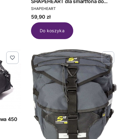
SHAPEHEART dla smartfona do
PRODUCENT
pokrowca (NEW)
SHAPEHEART
Cena
59,90 zł
Do koszyka
owa 450