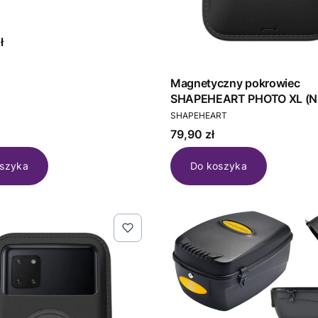
T
ł
Magnetyczny pokrowiec
SHAPEHEART PHOTO XL (
PRODUCENT
SHAPEHEART
Cena
79,90 zł
szyka
Do koszyka