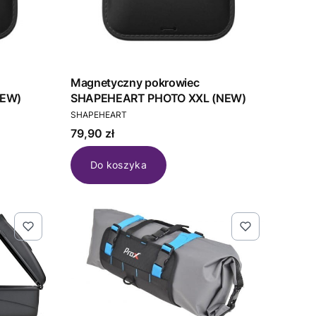
Magnetyczny pokrowiec
NEW)
SHAPEHEART PHOTO XXL (NEW)
PRODUCENT
SHAPEHEART
Cena
79,90 zł
Do koszyka