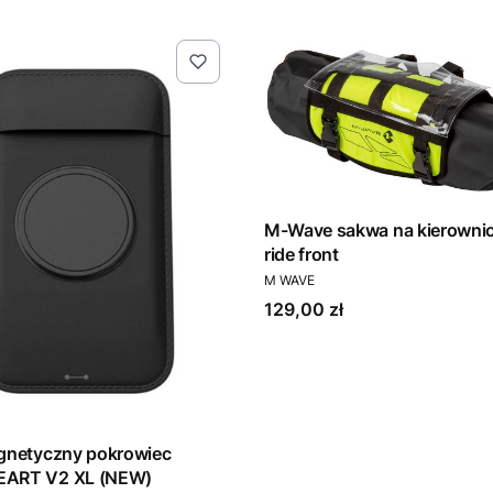
M-Wave sakwa na kierownice ro
ride front
PRODUCENT
M WAVE
Cena
129,00 zł
gnetyczny pokrowiec
ART V2 XL (NEW)