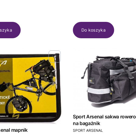
szyka
Do koszyka
Sport Arsenal sakwa rower
na bagażnik
PRODUCENT
senal mapnik
SPORT ARSENAL