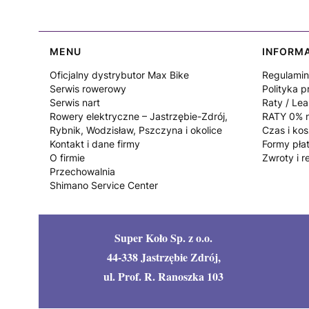
Linki w stopce
MENU
INFORM
Oficjalny dystrybutor Max Bike
Regulamin
Serwis rowerowy
Polityka p
Serwis nart
Raty / Lea
Rowery elektryczne – Jastrzębie-Zdrój,
RATY 0% n
Rybnik, Wodzisław, Pszczyna i okolice
Czas i ko
Kontakt i dane firmy
Formy pła
O firmie
Zwroty i r
Przechowalnia
Shimano Service Center
Super Koło Sp. z o.o.
44-338 Jastrzębie Zdrój,
ul. Prof. R. Ranoszka 103