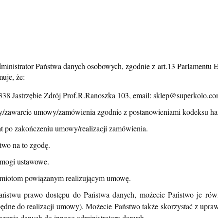
ministrator Państwa danych osobowych, zgodnie z art.13 Parlamentu 
uje, że:
8 Jastrzębie Zdrój Prof.R.Ranoszka 103, email: sklep@superkolo.co
rty/zawarcie umowy/zamówienia zgodnie z postanowieniami kodeksu h
t po zakończeniu umowy/realizacji zamówienia.
two na to zgodę.
ymogi ustawowe.
dmiotom powiązanym realizującym umowę
.
ństwu prawo dostępu do Państwa danych, możecie Państwo je równie
będne do realizacji umowy). Możecie Państwo także skorzystać z upra
zenia danych do innego administratora danych.