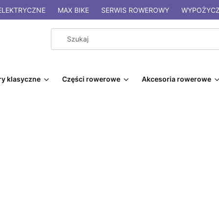
LEKTRYCZNE
MAX BIKE
SERWIS ROWEROWY
WYPOŻYCZ
y klasyczne
Części rowerowe
Akcesoria rowerowe