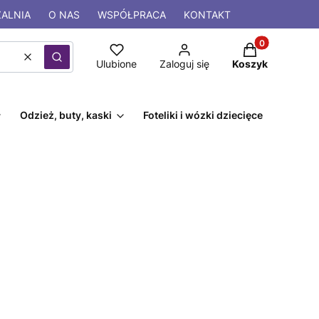
ALNIA
O NAS
WSPÓŁPRACA
KONTAKT
Produkty w kos
Wyczyść
Szukaj
Ulubione
Zaloguj się
Koszyk
Odzież, buty, kaski
Foteliki i wózki dziecięce