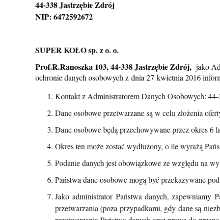
44-338 Jastrzębie Zdrój
NIP:
6472592672
SUPER KOŁO sp. z o. o.
Prof.R.Ranoszka 103, 44-338 Jastrzębie Zdrój,
jako Ad
ochronie danych osobowych z dnia 27 kwietnia 2016 inform
Kontakt z Administratorem Danych Osobowych: 44-33
Dane osobowe przetwarzane są w celu
złożenia ofe
Dane osobowe będą przechowywane przez okres 6 la
Okres ten może zostać wydłużony, o ile wyrażą Pańs
Podanie danych jest obowiązkowe ze względu na w
Państwa dane osobowe mogą być przekazywane po
Jako administrator Państwa danych, zapewniamy Pa
przetwarzania (poza przypadkami, gdy dane są niez
przetwarzania Państwa danych oraz prawa do przenos