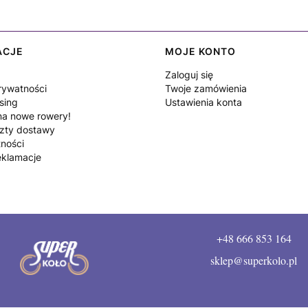
ACJE
MOJE KONTO
Zaloguj się
rywatności
Twoje zamówienia
sing
Ustawienia konta
a nowe rowery!
szty dostawy
tności
eklamacje
+48 666 853 164
sklep@superkolo.pl