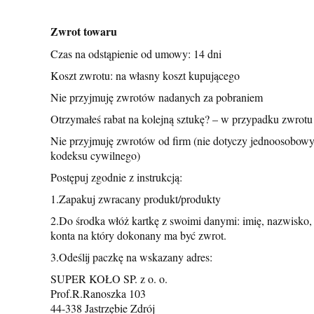
Zwrot towaru
Czas na odstąpienie od umowy: 14 dni
Koszt zwrotu: na własny koszt kupującego
Nie przyjmuję zwrotów nadanych za pobraniem
Otrzymałeś rabat na kolejną sztukę? – w przypadku zwrot
Nie przyjmuję zwrotów od firm (nie dotyczy jednoosobowy
kodeksu cywilnego)
Postępuj zgodnie z instrukcją:
1.Zapakuj zwracany produkt/produkty
2.Do środka włóż kartkę z swoimi danymi: imię, nazwisko, a
konta na który dokonany ma być zwrot.
3.Odeślij paczkę na wskazany adres:
SUPER KOŁO SP. z o. o.
Prof.R.Ranoszka 103
44-338 Jastrzębie Zdrój