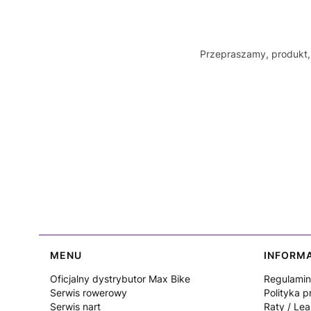
Przepraszamy, produkt, 
Linki w stopce
MENU
INFORM
Oficjalny dystrybutor Max Bike
Regulamin
Serwis rowerowy
Polityka p
Serwis nart
Raty / Lea