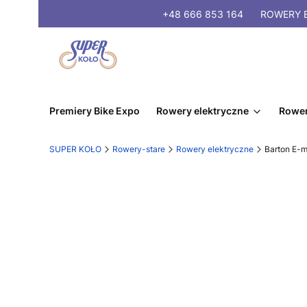
+48 666 853 164
ROWERY
E
Premiery Bike Expo
Rowery elektryczne
Rower
SUPER KOŁO
Rowery-stare
Rowery elektryczne
Barton E-mi