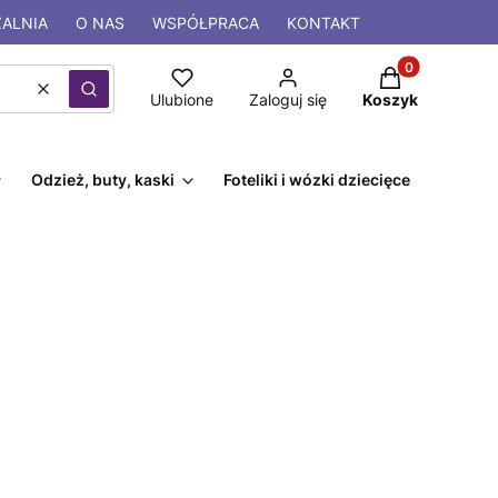
ALNIA
O NAS
WSPÓŁPRACA
KONTAKT
Produkty w kos
Wyczyść
Szukaj
Ulubione
Zaloguj się
Koszyk
Odzież, buty, kaski
Foteliki i wózki dziecięce