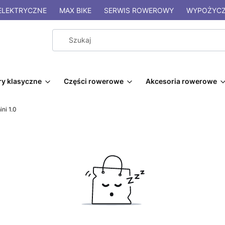
LEKTRYCZNE
MAX BIKE
SERWIS ROWEROWY
WYPOŻYCZ
y klasyczne
Części rowerowe
Akcesoria rowerowe
ni 1.0