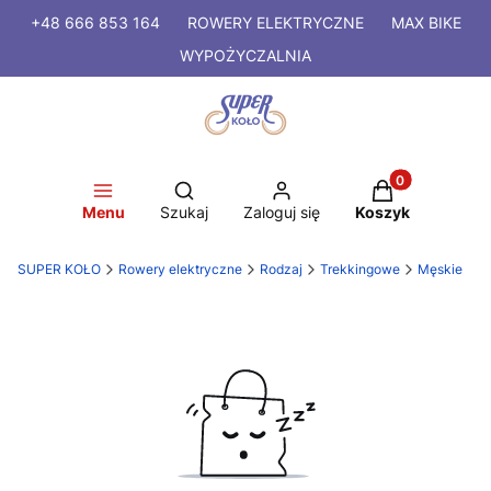
+48 666 853 164
ROWERY
ELEKTRYCZNE
MAX BIKE
WYPOŻYCZALNIA
Produkty w kosz
Otwórz wyszukiwarkę
Menu
Szukaj
Zaloguj się
Koszyk
SUPER KOŁO
Rowery elektryczne
Rodzaj
Trekkingowe
Męskie