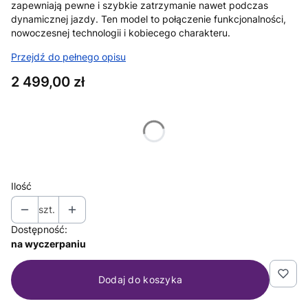
zapewniają pewne i szybkie zatrzymanie nawet podczas
dynamicznej jazdy. Ten model to połączenie funkcjonalności,
nowoczesnej technologii i kobiecego charakteru.
Przejdź do pełnego opisu
Cena
2 499,00 zł
Wybierz wariant produktu:
Poszczególne warianty mogą różnić się ceną
Ilość
szt.
Dostępność:
na wyczerpaniu
Dodaj do koszyka