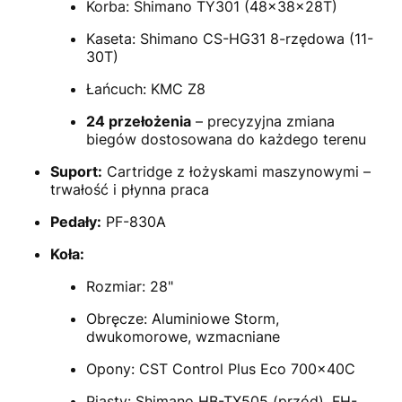
Korba: Shimano TY301 (48x38x28T)
Kaseta: Shimano CS-HG31 8-rzędowa (11-
30T)
Łańcuch: KMC Z8
24 przełożenia
– precyzyjna zmiana
biegów dostosowana do każdego terenu
Suport:
Cartridge z łożyskami maszynowymi –
trwałość i płynna praca
Pedały:
PF-830A
Koła:
Rozmiar: 28"
Obręcze: Aluminiowe Storm,
dwukomorowe, wzmacniane
Opony: CST Control Plus Eco 700x40C
Piasty: Shimano HB-TX505 (przód), FH-