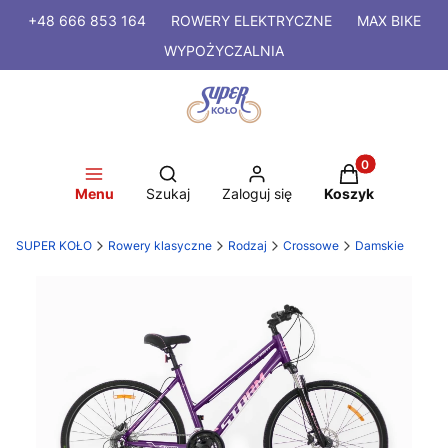
+48 666 853 164
ROWERY
ELEKTRYCZNE
MAX BIKE
WYPOŻYCZALNIA
Produkty w kosz
Otwórz wyszukiwarkę
Menu
Szukaj
Zaloguj się
Koszyk
SUPER KOŁO
Rowery klasyczne
Rodzaj
Crossowe
Damskie