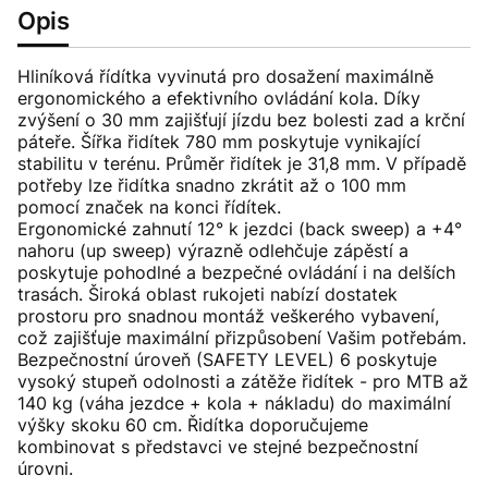
Opis
Hliníková řídítka vyvinutá pro dosažení maximálně
ergonomického a efektivního ovládání kola. Díky
zvýšení o 30 mm zajišťují jízdu bez bolesti zad a krční
páteře. Šířka řidítek 780 mm poskytuje vynikající
stabilitu v terénu. Průměr řidítek je 31,8 mm. V případě
potřeby lze řidítka snadno zkrátit až o 100 mm
pomocí značek na konci řídítek.
Ergonomické zahnutí 12° k jezdci (back sweep) a +4°
nahoru (up sweep) výrazně odlehčuje zápěstí a
poskytuje pohodlné a bezpečné ovládání i na delších
trasách. Široká oblast rukojeti nabízí dostatek
prostoru pro snadnou montáž veškerého vybavení,
což zajišťuje maximální přizpůsobení Vašim potřebám.
Bezpečnostní úroveň (SAFETY LEVEL) 6 poskytuje
vysoký stupeň odolnosti a zátěže řidítek - pro MTB až
140 kg (váha jezdce + kola + nákladu) do maximální
výšky skoku 60 cm. Řidítka doporučujeme
kombinovat s představci ve stejné bezpečnostní
úrovni.