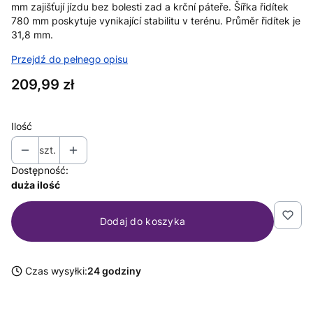
mm zajišťují jízdu bez bolesti zad a krční páteře. Šířka řidítek
780 mm poskytuje vynikající stabilitu v terénu. Průměr řidítek je
31,8 mm.
Przejdź do pełnego opisu
Cena
209,99 zł
Ilość
szt.
Dostępność:
duża ilość
Dodaj do koszyka
Czas wysyłki:
24 godziny