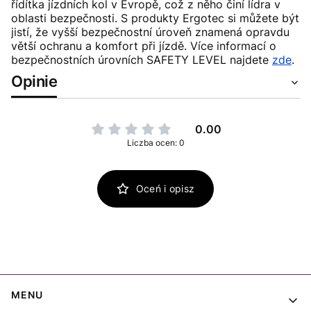
řídítka jízdních kol v Evropě, což z něho činí lídra v
oblasti bezpečnosti. S produkty Ergotec si můžete být
jistí, že vyšší bezpečnostní úroveň znamená opravdu
větší ochranu a komfort při jízdě. Více informací o
bezpečnostních úrovních SAFETY LEVEL najdete
zde
.
Opinie
0.00
Liczba ocen: 0
Oceń i opisz
Linki w stopce
MENU