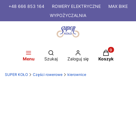
+48 666 853 164
ROWERY
ELEKTRYCZNE
MAX BIKE
WYPOŻYCZALNIA
Produkty w kosz
Otwórz wyszukiwarkę
Menu
Szukaj
Zaloguj się
Koszyk
SUPER KOŁO
Części rowerowe
kierownice