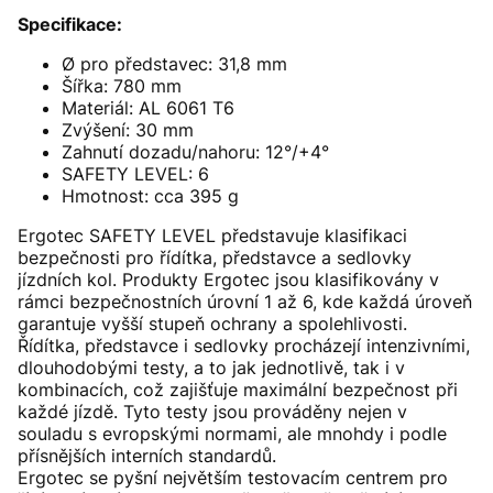
Specifikace:
Ø pro představec: 31,8 mm
Šířka: 780 mm
Materiál: AL 6061 T6
Zvýšení: 30 mm
Zahnutí dozadu/nahoru: 12°/+4°
SAFETY LEVEL: 6
Hmotnost: cca 395 g
Ergotec SAFETY LEVEL představuje klasifikaci
bezpečnosti pro řídítka, představce a sedlovky
jízdních kol. Produkty Ergotec jsou klasifikovány v
rámci bezpečnostních úrovní 1 až 6, kde každá úroveň
garantuje vyšší stupeň ochrany a spolehlivosti.
Řídítka, představce i sedlovky procházejí intenzivními,
dlouhodobými testy, a to jak jednotlivě, tak i v
kombinacích, což zajišťuje maximální bezpečnost při
každé jízdě. Tyto testy jsou prováděny nejen v
souladu s evropskými normami, ale mnohdy i podle
přísnějších interních standardů.
Ergotec se pyšní největším testovacím centrem pro