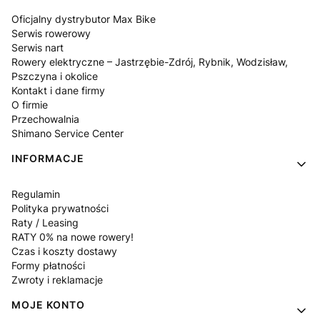
Oficjalny dystrybutor Max Bike
Serwis rowerowy
Serwis nart
Rowery elektryczne – Jastrzębie-Zdrój, Rybnik, Wodzisław,
Pszczyna i okolice
Kontakt i dane firmy
O firmie
Przechowalnia
Shimano Service Center
INFORMACJE
Regulamin
Polityka prywatności
Raty / Leasing
RATY 0% na nowe rowery!
Czas i koszty dostawy
Formy płatności
Zwroty i reklamacje
MOJE KONTO