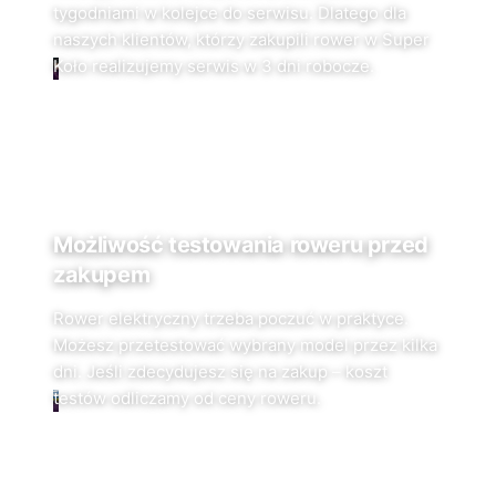
tygodniami w kolejce do serwisu. Dlatego dla
naszych klientów, którzy zakupili rower w Super
Koło realizujemy serwis w 3 dni robocze.
Możliwość testowania roweru przed
zakupem
Rower elektryczny trzeba poczuć w praktyce.
Możesz przetestować wybrany model przez kilka
dni. Jeśli zdecydujesz się na zakup – koszt
testów odliczamy od ceny roweru.