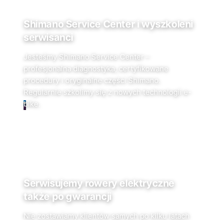
Shimano Service Center i wyszkoleni
serwisanci
Jesteśmy Shimano Service Center –
profesjonalna diagnostyka, certyfikowane
procedury i oryginalne części Shimano.
Regularnie szkolimy się z nowych technologii e-
bike.
Serwisujemy rowery elektryczne
także po gwarancji
Nie zostawiamy klientów samych po kilku latach