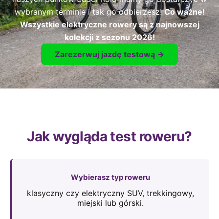
wybranym terminie i tak go odbierzesz!
Co ważne!
Wszystkie elektryczne rowery są z najnowszej
kolekcji z sezonu 2026!
Zarezerwuj jazdę testową →
Jak wygląda test roweru?
Wybierasz typ roweru
klasyczny czy elektryczny SUV, trekkingowy,
miejski lub górski.