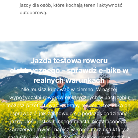
jazdy dla osób, które kochają teren i aktywność
outdoorową.
Jazda testowa roweru
elektrycznego – sprawdź e-bike w
realnych warunkach
Nie musisz kupować w ciemno. W naszej
wypożyczalni rowerów elektrycznych w Jastrzębiu
możesz przetestować wybrany model przez kilka dni
i sprawdzić, jak zachowuje się podczas codziennej
jazdy. Jeśli jesteś z innego miasta, nic straconego.
Zarezerwuj rower i napisz w komentarzu na który z
naszych punków Super Koło mamy go dostarczyć w