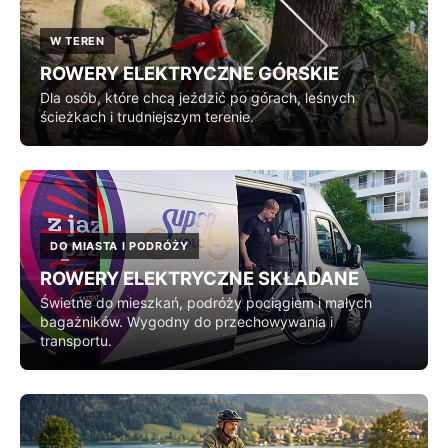
W TEREN
ROWERY ELEKTRYCZNE GÓRSKIE
Dla osób, które chcą jeździć po górach, leśnych
ścieżkach i trudniejszym terenie.
DO MIASTA I PODRÓŻY
ROWERY ELEKTRYCZNE SKŁADANE
Świetne do mieszkań, podróży pociągiem i małych
bagażników. Wygodny do przechowywania i
transportu.