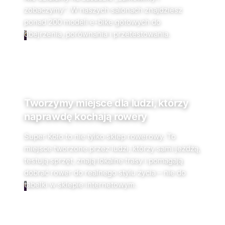
zobaczymy”. W naszych salonach znajdziesz
ponad 200 modeli e-bike gotowych do
obejrzenia, porównania i przetestowania.
Tworzymy miejsce dla ludzi, którzy
naprawdę kochają rowery
Super Koło to nie tylko sklep rowerowy. To
miejsce tworzone przez ludzi, którzy sami jeżdżą,
testują sprzęt, znają lokalne trasy i pomagają
dobrać rower do realnego stylu życia – nie do
tabelki w sklepie internetowym.