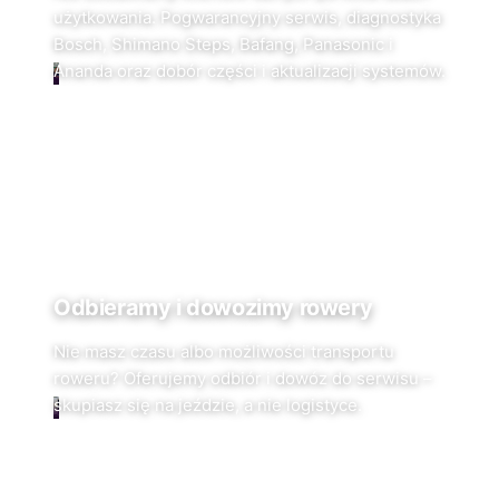
użytkowania. Pogwarancyjny serwis, diagnostyka
Bosch, Shimano Steps, Bafang, Panasonic i
Ananda oraz dobór części i aktualizacji systemów.
Odbieramy i dowozimy rowery
Nie masz czasu albo możliwości transportu
roweru? Oferujemy odbiór i dowóz do serwisu –
skupiasz się na jeździe, a nie logistyce.