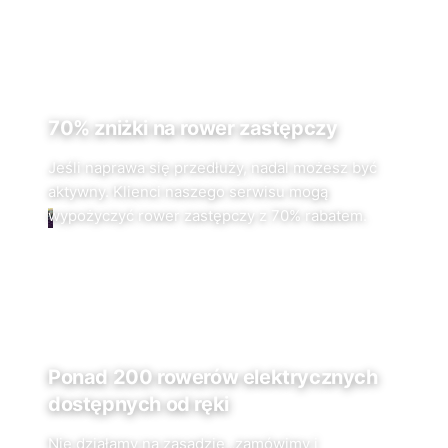
70% zniżki na rower zastępczy
Jeśli naprawa się przedłuży, nadal możesz być
aktywny. Klienci naszego serwisu mogą
wypożyczyć rower zastępczy z 70% rabatem.
Ponad 200 rowerów elektrycznych
dostępnych od ręki
Nie działamy na zasadzie „zamówimy i