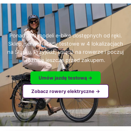
Ponad 200 modeli e-bike dostępnych od ręki.
Sklep, serwis i jazdy testowe w 4 lokalizacjach
na Śląsku. Przyjedź, usiądź na rowerze i poczuj
różnicę jeszcze przed zakupem.
Umów jazdę testową →
Zobacz rowery elektryczne →