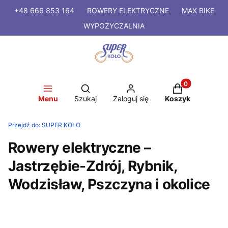
+48 666 853 164
ROWERY
ELEKTRYCZNE
MAX BIKE
WYPOŻYCZALNIA
Produkty w kosz
Otwórz wyszukiwarkę
Menu
Szukaj
Zaloguj się
Koszyk
Przejdź do:
SUPER KOŁO
Rowery elektryczne –
Jastrzębie-Zdrój, Rybnik,
Wodzisław, Pszczyna i okolice