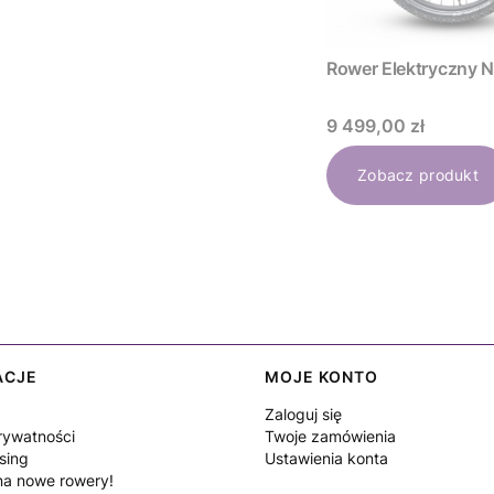
Rower Elektryc
Cena
9 499,00 zł
Zobacz produkt
ACJE
MOJE KONTO
Zaloguj się
rywatności
Twoje zamówienia
sing
Ustawienia konta
a nowe rowery!