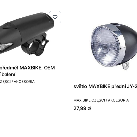
í předmět MAXBIKE, OEM
 balení
T
ZĘŚCI / AKCESORIA
světlo MAXBIKE přední JY-
PRODUCENT
MAX BIKE CZĘŚCI / AKCESORIA
Cena
27,99 zł