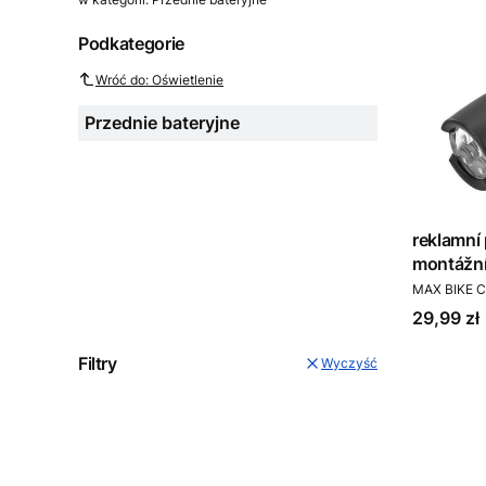
Podkategorie
Wróć do: Oświetlenie
Przednie bateryjne
reklamn
montážní
PRODUCEN
MAX BIKE C
Cena
29,99 zł
Filtry
Wyczyść