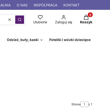
ALNIA
O NAS
WSPÓŁPRACA
KONTAKT
Produkty w kos
Wyczyść
Szukaj
Ulubione
Zaloguj się
Koszyk
Odzież, buty, kaski
Foteliki i wózki dziecięce
Strona
z 1