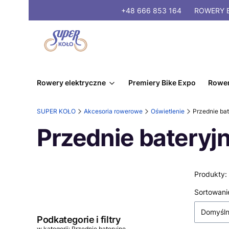
+48 666 853 164
ROWERY
E
Rowery elektryczne
Premiery Bike Expo
Rower
SUPER KOŁO
Akcesoria rowerowe
Oświetlenie
Przednie bat
Przednie bateryj
Produkty:
Lista
Sortowani
Domyśl
Podkategorie i filtry
w kategorii: Przednie bateryjne