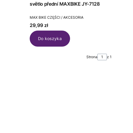
světlo přední MAXBIKE JY-7128
PRODUCENT
MAX BIKE CZĘŚCI / AKCESORIA
Cena
29,99 zł
Do koszyka
Strona
z 1