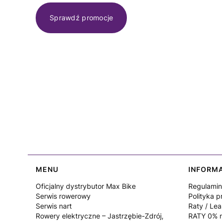
Sprawdź promocje
Linki w stopce
MENU
INFORM
Oficjalny dystrybutor Max Bike
Regulamin
Serwis rowerowy
Polityka p
Serwis nart
Raty / Lea
Rowery elektryczne – Jastrzębie-Zdrój,
RATY 0% n