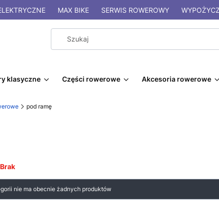
LEKTRYCZNE
MAX BIKE
SERWIS ROWEROWY
WYPOŻYCZ
y klasyczne
Części rowerowe
Akcesoria rowerowe
owerowe
pod ramę
Brak
 produktów
egorii nie ma obecnie żadnych produktów