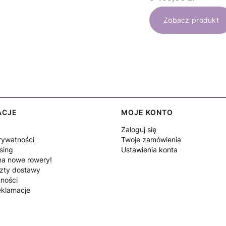
Zobacz produkt
ACJE
MOJE KONTO
Zaloguj się
rywatności
Twoje zamówienia
sing
Ustawienia konta
a nowe rowery!
szty dostawy
tności
eklamacje