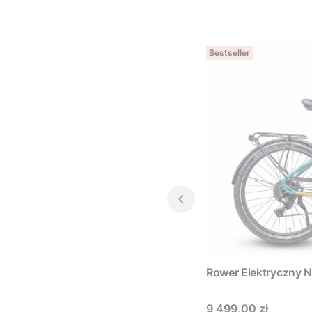
Bestseller
E
Rower Elektryc
Cena
9 499,00 zł