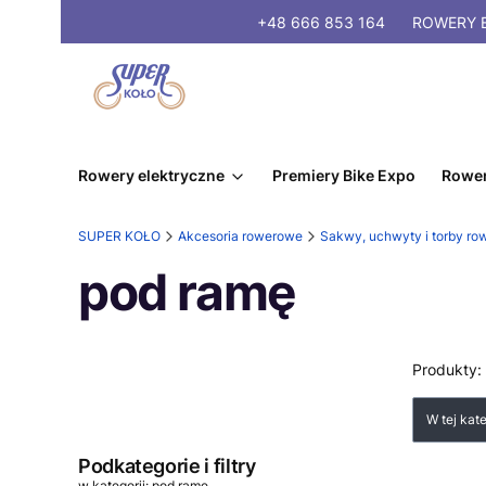
+48 666 853 164
ROWERY
E
Rowery elektryczne
Premiery Bike Expo
Rower
SUPER KOŁO
Akcesoria rowerowe
Sakwy, uchwyty i torby r
pod ramę
Produkty:
Lista
W tej kat
Podkategorie i filtry
w kategorii: pod ramę