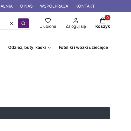
ALNIA
O NAS
WSPÓŁPRACA
KONTAKT
Produkty w kos
Wyczyść
Szukaj
Ulubione
Zaloguj się
Koszyk
Odzież, buty, kaski
Foteliki i wózki dziecięce