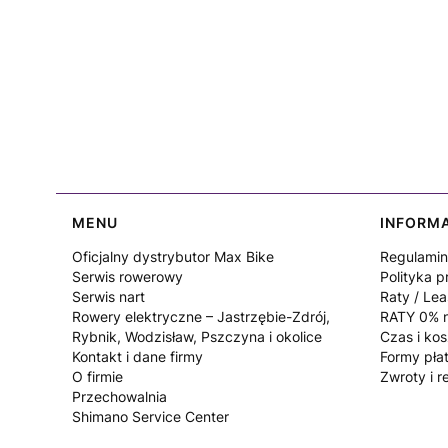
Linki w stopce
MENU
INFORM
Oficjalny dystrybutor Max Bike
Regulamin
Serwis rowerowy
Polityka p
Serwis nart
Raty / Lea
Rowery elektryczne – Jastrzębie-Zdrój,
RATY 0% n
Rybnik, Wodzisław, Pszczyna i okolice
Czas i ko
Kontakt i dane firmy
Formy pła
O firmie
Zwroty i r
Przechowalnia
Shimano Service Center