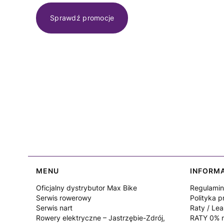
Sprawdź promocje
Linki w stopce
MENU
INFORM
Oficjalny dystrybutor Max Bike
Regulamin
Serwis rowerowy
Polityka p
Serwis nart
Raty / Lea
Rowery elektryczne – Jastrzębie-Zdrój,
RATY 0% n