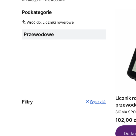
Podkategorie
Wróć do: Liczniki rowerowe
Przewodowe
Licznik 
Filtry
Wyczyść
przewod
PRODUCEN
SIGMA SPO
Cena
102,00 z
Do ko