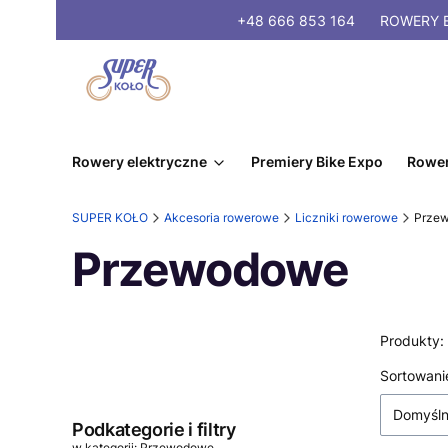
+48 666 853 164
ROWERY
E
Rowery elektryczne
Premiery Bike Expo
Rower
SUPER KOŁO
Akcesoria rowerowe
Liczniki rowerowe
Prze
Przewodowe
Produkty:
Lista
Sortowani
Domyśl
Podkategorie i filtry
w kategorii: Przewodowe