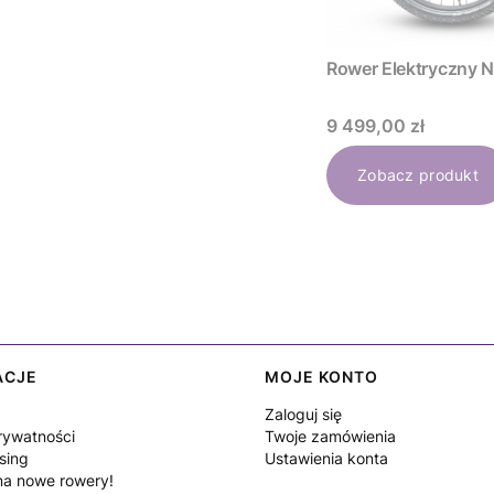
Rower Elektryc
Cena
9 499,00 zł
Zobacz produkt
ACJE
MOJE KONTO
Zaloguj się
rywatności
Twoje zamówienia
sing
Ustawienia konta
a nowe rowery!