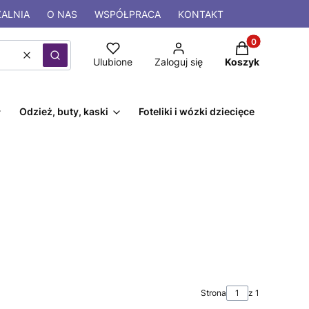
ALNIA
O NAS
WSPÓŁPRACA
KONTAKT
Produkty w kos
Wyczyść
Szukaj
Ulubione
Zaloguj się
Koszyk
Odzież, buty, kaski
Foteliki i wózki dziecięce
Strona
z 1