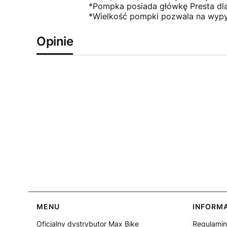
*Pompka posiada główkę Presta dla
*Wielkość pompki pozwala na wypyc
Opinie
Linki w stopce
MENU
INFORM
Oficjalny dystrybutor Max Bike
Regulamin