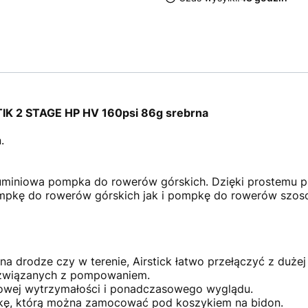
K 2 STAGE HP HV 160psi 86g srebrna
.
luminiowa pompka do rowerów górskich. Dzięki prostemu p
pkę do rowerów górskich jak i pompkę do rowerów szoso
 na drodze czy w terenie, Airstick łatwo przełączyć z duż
b związanych z pompowaniem.
tkowej wytrzymałości i ponadczasowego wyglądu.
kę, którą można zamocować pod koszykiem na bidon.