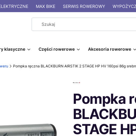
LEKTRYCZNE
MAX BIKE
SERWIS ROWEROWY
WYPOŻYCZ
y klasyczne
Części rowerowe
Akcesoria rowerowe
weru
Pompka ręczna BLACKBURN AIRSTIK 2 STAGE HP HV 160psi 86g srebr
Pompka r
BLACKBUR
STAGE HP