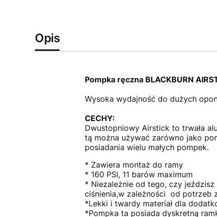
Opis
Pompka ręczna BLACKBURN AIRSTI
Wysoka wydajność do dużych opon
CECHY:
Dwustopniowy Airstick to trwała a
tą można używać zarówno jako pom
posiadania wielu małych pompek.
* Zawiera montaż do ramy
* 160 PSI, 11 barów maximum
* Niezależnie od tego, czy jeździsz
ciśnienia,w zależności od potrze
*Lekki i twardy materiał dla doda
*Pompka ta posiada dyskretną ram