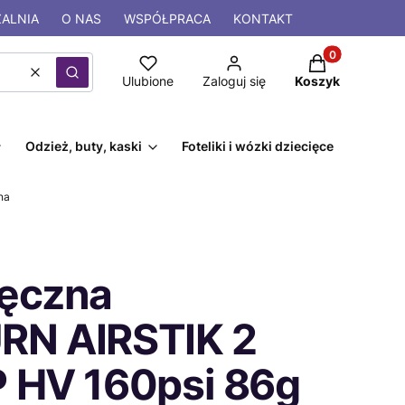
ALNIA
O NAS
WSPÓŁPRACA
KONTAKT
Produkty w kos
Wyczyść
Szukaj
Ulubione
Zaloguj się
Koszyk
Odzież, buty, kaski
Foteliki i wózki dziecięce
na
ęczna
N AIRSTIK 2
 HV 160psi 86g