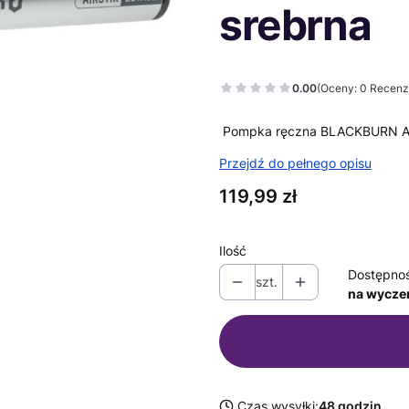
srebrna
0.00
(Oceny: 0 Recenzj
Pompka ręczna BLACKBURN AIR
Przejdź do pełnego opisu
Cena
119,99 zł
Ilość
Dostępno
szt.
na wycze
Czas wysyłki:
48 godzin