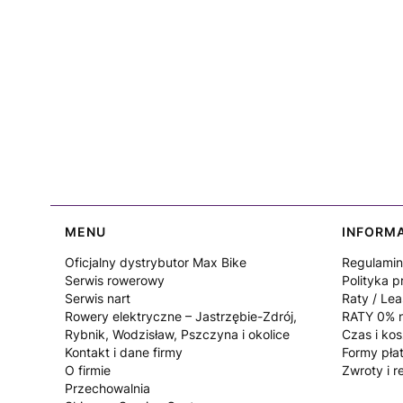
Linki w stopce
MENU
INFORM
Oficjalny dystrybutor Max Bike
Regulamin
Serwis rowerowy
Polityka p
Serwis nart
Raty / Lea
Rowery elektryczne – Jastrzębie-Zdrój,
RATY 0% n
Rybnik, Wodzisław, Pszczyna i okolice
Czas i ko
Kontakt i dane firmy
Formy pła
O firmie
Zwroty i r
Przechowalnia