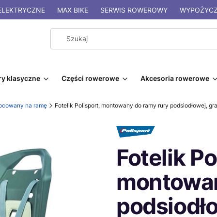
LEKTRYCZNE
MAX BIKE
SERWIS ROWEROWY
WYPOŻYCZ
y klasyczne
Części rowerowe
Akcesoria rowerowe
cowany na ramę
Fotelik Polisport, montowany do ramy rury podsiodłowej, gr
Fotelik Po
montowan
podsiodło