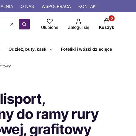
ALNIA
O NAS
WSPÓŁPRACA
KONTAKT
Produkty w kos
Wyczyść
Szukaj
Ulubione
Zaloguj się
Koszyk
Odzież, buty, kaski
Foteliki i wózki dziecięce
afitowy
lisport,
y do ramy rury
wej, grafitowy