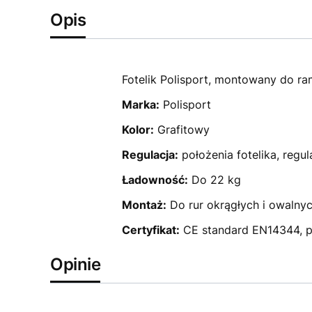
Opis
Fotelik Polisport, montowany do ra
Marka:
Polisport
Kolor:
Grafitowy
Regulacja:
położenia fotelika, regu
Ładowność:
Do 22 kg
Montaż:
Do rur okrągłych i owaln
Certyfikat:
CE standard EN14344, p
Opinie