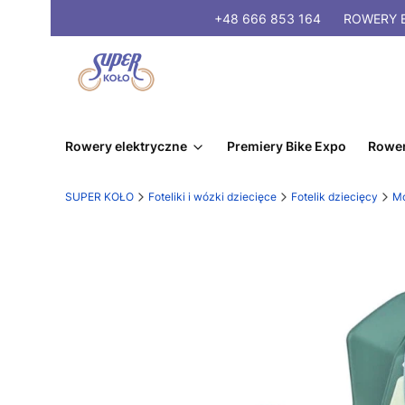
+48 666 853 164
ROWERY
E
Rowery elektryczne
Premiery Bike Expo
Rower
SUPER KOŁO
Foteliki i wózki dziecięce
Fotelik dziecięcy
Mo