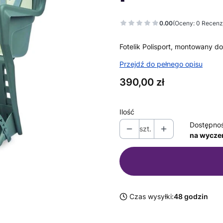
0.00
(Oceny: 0 Recenzj
Fotelik Polisport, montowany do
Przejdź do pełnego opisu
Cena
390,00 zł
Ilość
Dostępno
szt.
na wycze
Czas wysyłki:
48 godzin