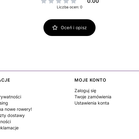
0.00
Liczba ocen: 0
Oceń i opisz
ACJE
MOJE KONTO
Zaloguj się
rywatności
Twoje zamówienia
sing
Ustawienia konta
a nowe rowery!
szty dostawy
tności
eklamacje