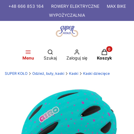
+48 666 853 164
ROWERY
ELEKTRYCZNE
MAX BIKE
WYPOŻYCZALNIA
Produkty w kosz
Otwórz wyszukiwarkę
Menu
Szukaj
Zaloguj się
Koszyk
SUPER KOŁO
Odzież, buty, kaski
Kaski
Kaski dziecięce