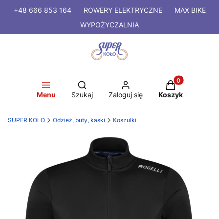
+48 666 853 164
ROWERY
ELEKTRYCZNE
MAX BIKE
WYPOŻYCZALNIA
Produkty w kosz
Otwórz wyszukiwarkę
Menu
Szukaj
Zaloguj się
Koszyk
SUPER KOŁO
Odzież, buty, kaski
Koszulki