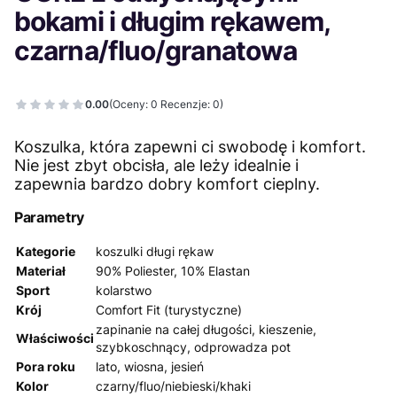
bokami i długim rękawem,
czarna/fluo/granatowa
0.00
(Oceny: 0 Recenzje: 0)
Koszulka, która zapewni ci swobodę i komfort.
Nie jest zbyt obcisła, ale leży idealnie i
zapewnia bardzo dobry komfort cieplny.
Parametry
Kategorie
koszulki długi rękaw
Materiał
90% Poliester, 10% Elastan
Sport
kolarstwo
Krój
Comfort Fit (turystyczne)
zapinanie na całej długości, kieszenie,
Właściwości
szybkoschnący, odprowadza pot
Pora roku
lato, wiosna, jesień
Kolor
czarny/fluo/niebieski/khaki