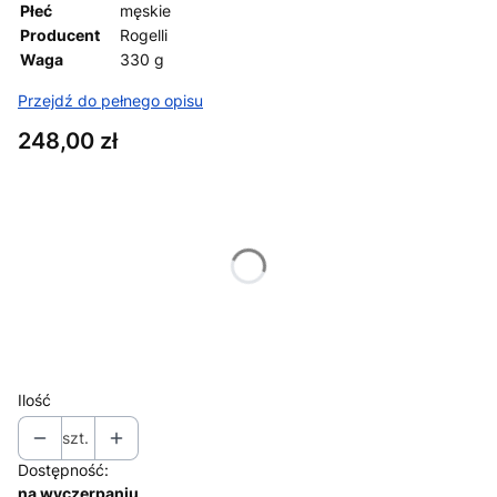
Płeć
męskie
Producent
Rogelli
Waga
330 g
Przejdź do pełnego opisu
Cena
248,00 zł
Wybierz wariant produktu:
Poszczególne warianty mogą różnić się ceną
*
ROZMIAR
Wybierz
Ilość
szt.
Dostępność:
na wyczerpaniu