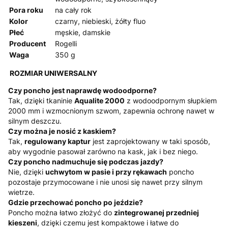
Pora roku
na cały rok
Kolor
czarny, niebieski, żółty fluo
Płeć
męskie, damskie
Producent
Rogelli
Waga
350 g
ROZMIAR UNIWERSALNY
Czy poncho jest naprawdę wodoodporne?
Tak, dzięki tkaninie
Aqualite 2000
z wodoodpornym słupkiem
2000 mm i wzmocnionym szwom, zapewnia ochronę nawet w
silnym deszczu.
Czy można je nosić z kaskiem?
Tak,
regulowany kaptur
jest zaprojektowany w taki sposób,
aby wygodnie pasował zarówno na kask, jak i bez niego.
Czy poncho nadmuchuje się podczas jazdy?
Nie, dzięki
uchwytom w pasie i przy rękawach
poncho
pozostaje przymocowane i nie unosi się nawet przy silnym
wietrze.
Gdzie przechować poncho po jeździe?
Poncho można łatwo złożyć do
zintegrowanej przedniej
kieszeni
, dzięki czemu jest kompaktowe i łatwe do