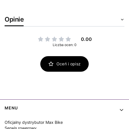
Opinie
0.00
Liczba ocen: 0
Oceń i opisz
Linki w stopce
MENU
Oficjalny dystrybutor Max Bike
Serwis rowerowy