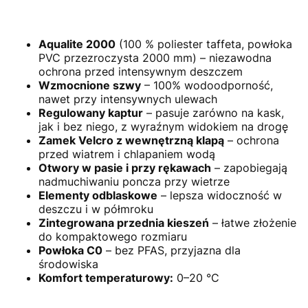
Aqualite 2000
(100 % poliester taffeta, powłoka
PVC przezroczysta 2000 mm) – niezawodna
ochrona przed intensywnym deszczem
Wzmocnione szwy
– 100% wodoodporność,
nawet przy intensywnych ulewach
Regulowany kaptur
– pasuje zarówno na kask,
jak i bez niego, z wyraźnym widokiem na drogę
Zamek Velcro z wewnętrzną klapą
– ochrona
przed wiatrem i chlapaniem wodą
Otwory w pasie i przy rękawach
– zapobiegają
nadmuchiwaniu poncza przy wietrze
Elementy odblaskowe
– lepsza widoczność w
deszczu i w półmroku
Zintegrowana przednia kieszeń
– łatwe złożenie
do kompaktowego rozmiaru
Powłoka C0
– bez PFAS, przyjazna dla
środowiska
Komfort temperaturowy:
0–20 °C