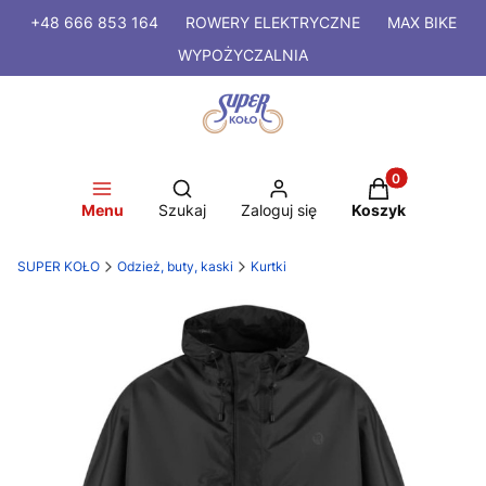
+48 666 853 164
ROWERY
ELEKTRYCZNE
MAX BIKE
WYPOŻYCZALNIA
Produkty w kosz
Otwórz wyszukiwarkę
Menu
Szukaj
Zaloguj się
Koszyk
SUPER KOŁO
Odzież, buty, kaski
Kurtki