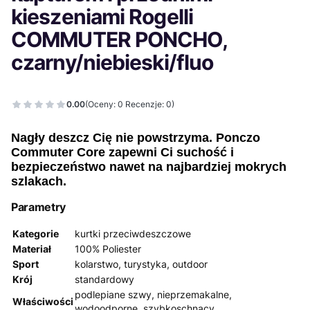
kieszeniami Rogelli
COMMUTER PONCHO,
czarny/niebieski/fluo
0.00
(Oceny: 0 Recenzje: 0)
Nagły deszcz Cię nie powstrzyma. Ponczo
Commuter Core zapewni Ci suchość i
bezpieczeństwo nawet na najbardziej mokrych
szlakach.
Parametry
Kategorie
kurtki przeciwdeszczowe
Materiał
100% Poliester
Sport
kolarstwo, turystyka, outdoor
Krój
standardowy
podlepiane szwy, nieprzemakalne,
Właściwości
wodoodporne, szybkoschnący