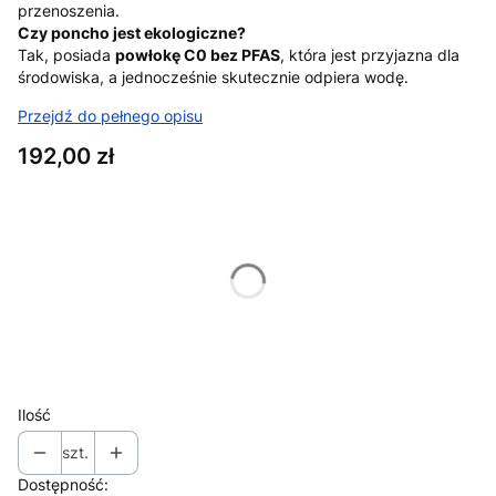
przenoszenia.
Czy poncho jest ekologiczne?
Tak, posiada
powłokę C0 bez PFAS
, która jest przyjazna dla
środowiska, a jednocześnie skutecznie odpiera wodę.
Przejdź do pełnego opisu
Cena
192,00 zł
Wybierz wariant produktu:
Poszczególne warianty mogą różnić się ceną
*
ROZMIAR
Wybierz
Ilość
szt.
Dostępność: