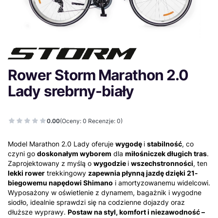
Rower Storm Marathon 2.0
Lady srebrny-biały
0.00
(Oceny: 0 Recenzje: 0)
Model Marathon 2.0 Lady oferuje
wygodę
i
stabilność
, co
czyni go
doskonałym wyborem
dla
miłośniczek długich tras
.
Zaprojektowany z myślą o
wygodzie
i
wszechstronności
, ten
lekki rower
trekkingowy
zapewnia płynną jazdę dzięki 21-
biegowemu napędowi Shimano
i amortyzowanemu widelcowi.
Wyposażony w oświetlenie z dynamem, bagażnik i wygodne
siodło, idealnie sprawdzi się na codzienne dojazdy oraz
dłuższe wyprawy.
Postaw na styl, komfort i niezawodność –