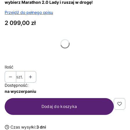
wybierz Marathon 2.0 Lady i ruszaj w drogę!
Przejdź do pełnego opisu
Cena
2 099,00 zł
Wybierz wariant produktu:
Poszczególne warianty mogą różnić się ceną
Ilość
szt.
Dostępność:
na wyczerpaniu
Dodaj do koszyka
Czas wysyłki:
3 dni