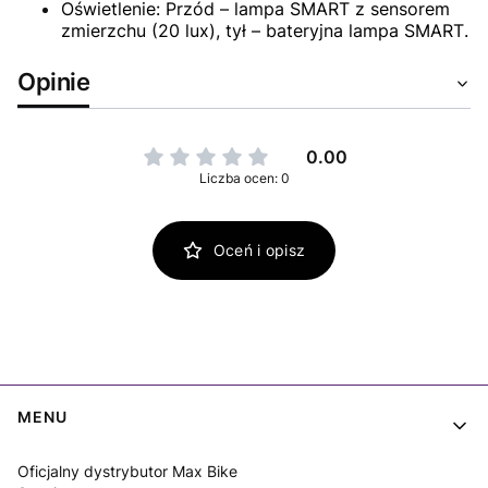
Oświetlenie: Przód – lampa SMART z sensorem
zmierzchu (20 lux), tył – bateryjna lampa SMART.
Opinie
0.00
Liczba ocen: 0
Oceń i opisz
Linki w stopce
MENU
Oficjalny dystrybutor Max Bike