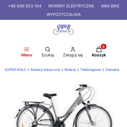
+48 666 853 164
ROWERY
ELEKTRYCZNE
MAX BIKE
WYPOŻYCZALNIA
Produkty w kosz
Otwórz wyszukiwarkę
Menu
Szukaj
Zaloguj się
Koszyk
SUPER KOŁO
Rowery klasyczne
Rodzaj
Trekkingowe
Damskie