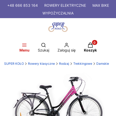
+48 666 853 164
ROWERY
ELEKTRYCZNE
MAX BIKE
WYPOŻYCZALNIA
Produkty w kosz
Otwórz wyszukiwarkę
Menu
Szukaj
Zaloguj się
Koszyk
SUPER KOŁO
Rowery klasyczne
Rodzaj
Trekkingowe
Damskie