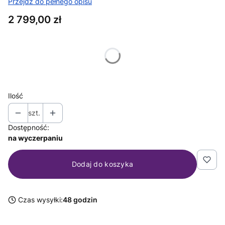
Przejdź do pełnego opisu
Cena
2 799,00 zł
Wybierz wariant produktu:
Poszczególne warianty mogą różnić się ceną
Ilość
szt.
Dostępność:
na wyczerpaniu
Dodaj do koszyka
Czas wysyłki:
48 godzin