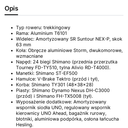
Opis
Typ roweru: trekkingowy
Rama: Aluminium T6101
Widelec: Amortyzowany SR Suntour NEX-P, skok
63 mm
Koła: Obręcze aluminiowe Storm, dwukomorowe,
wzmacniane
Napęd: 24 biegi Shimano (przednia przerzutka
Tourney FD-TY510, tylna Alivio RD-T4000).
Manetki: Shimano ST-EF500
Hamulce: V-Brake Tektro (przód i tył),
Korba: Shimano TY301 (48x38x28)
Piasty: Shimano Dynamo Nexus DH-C3000
(przód) i Shimano FH-TX5008 (tył).
Wyposażenie dodatkowe: Amortyzowany
wspornik siodła UNO, regulowany wspornik
kierownicy UNO Ahead, bagażnik rurowy,
błotniki, aluminiowa podpórka, osłona łańcucha
Hesling.