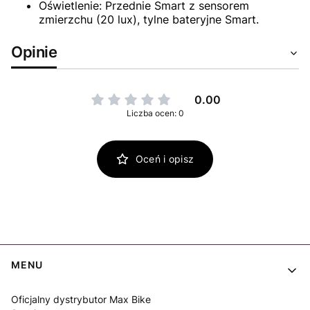
Oświetlenie: Przednie Smart z sensorem
zmierzchu (20 lux), tylne bateryjne Smart.
Opinie
0.00
Liczba ocen: 0
Oceń i opisz
Linki w stopce
MENU
Oficjalny dystrybutor Max Bike