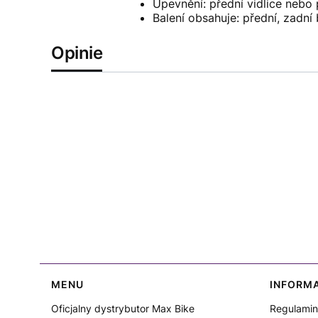
Upevnění: přední vidlice nebo 
Balení obsahuje: přední, zadn
Opinie
Linki w stopce
MENU
INFORM
Oficjalny dystrybutor Max Bike
Regulamin