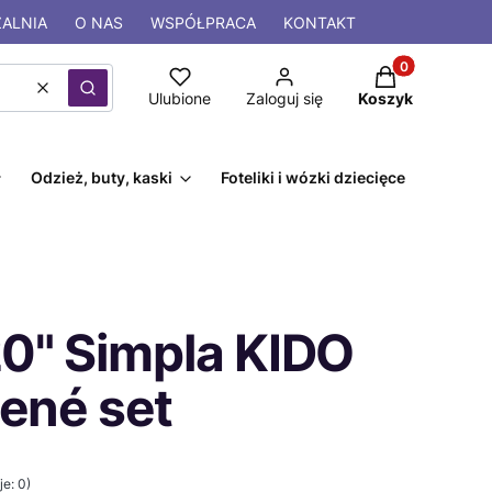
ALNIA
O NAS
WSPÓŁPRACA
KONTAKT
Produkty w kos
Wyczyść
Szukaj
Ulubione
Zaloguj się
Koszyk
Odzież, buty, kaski
Foteliki i wózki dziecięce
20" Simpla KIDO
ené set
e: 0)