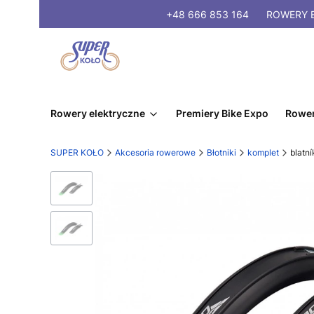
+48 666 853 164
ROWERY
E
Rowery elektryczne
Premiery Bike Expo
Rower
SUPER KOŁO
Akcesoria rowerowe
Błotniki
komplet
blatn