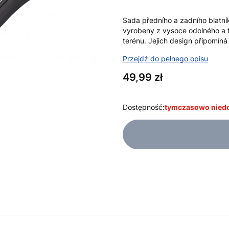
Sada předního a zadního blatník
vyrobeny z vysoce odolného a 
terénu. Jejich design připomíná
Przejdź do pełnego opisu
Cena
49,99 zł
Dostępność:
tymczasowo nied