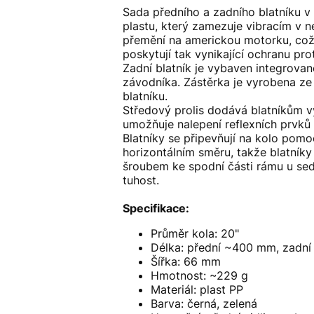
Sada předního a zadního blatníku v
plastu, který zamezuje vibracím v n
přemění na americkou motorku, což o
poskytují tak vynikající ochranu pro
Zadní blatník je vybaven integrovan
závodníka. Zástěrka je vyrobena ze s
blatníku.
Středový prolis dodává blatníkům v
umožňuje nalepení reflexních prvků 
Blatníky se připevňují na kolo pomo
horizontálním směru, takže blatníky
šroubem ke spodní části rámu u se
tuhost.
Specifikace:
Průměr kola: 20"
Délka: přední ~400 mm, zadn
Šířka: 66 mm
Hmotnost: ~229 g
Materiál: plast PP
Barva: černá, zelená