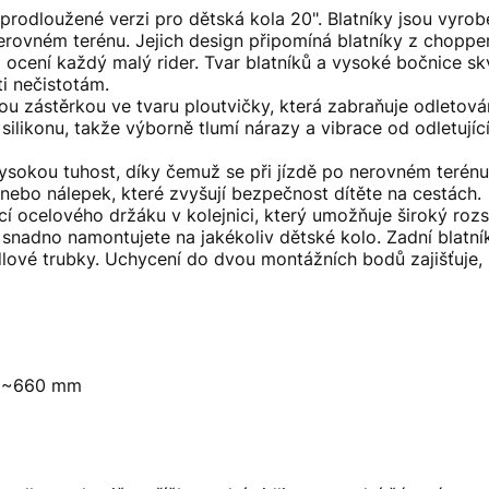
 prodloužené verzi pro dětská kola 20". Blatníky jsou vyr
erovném terénu. Jejich design připomíná blatníky z choppe
cení každý malý rider. Tvar blatníků a vysoké bočnice skv
ti nečistotám.
ou zástěrkou ve tvaru ploutvičky, která zabraňuje odletová
ilikonu, takže výborně tlumí nárazy a vibrace od odletující
ysokou tuhost, díky čemuž se při jízdě po nerovném terénu 
nebo nálepek, které zvyšují bezpečnost dítěte na cestách.
cí ocelového držáku v kolejnici, který umožňuje široký rozs
 snadno namontujete na jakékoliv dětské kolo. Zadní blatní
dlové trubky. Uchycení do dvou montážních bodů zajišťuje
í ~660 mm