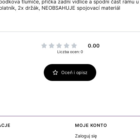
podkova tlumiče, příčka zadní vidlice a spodní část rámu u
í blatník, 2x držák, NEOBSAHUJE spojovací materiál
0.00
Liczba ocen: 0
Oceń i opisz
ACJE
MOJE KONTO
Zaloguj się