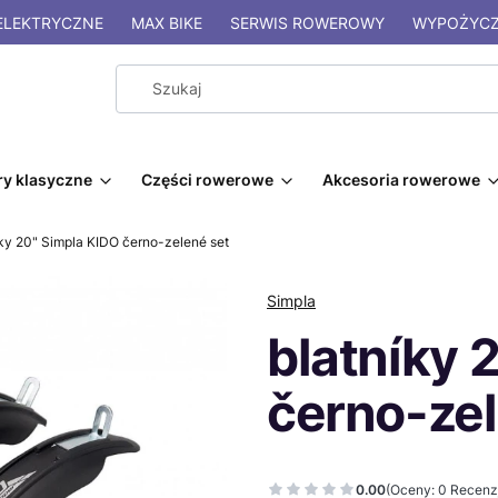
LEKTRYCZNE
MAX BIKE
SERWIS ROWEROWY
WYPOŻYCZ
y klasyczne
Części rowerowe
Akcesoria rowerowe
íky 20" Simpla KIDO černo-zelené set
Simpla
blatníky 
černo-zel
0.00
(Oceny: 0 Recenzj