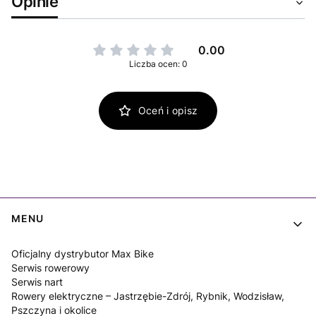
Opinie
0.00
Liczba ocen: 0
Oceń i opisz
Linki w stopce
MENU
Oficjalny dystrybutor Max Bike
Serwis rowerowy
Serwis nart
Rowery elektryczne – Jastrzębie-Zdrój, Rybnik, Wodzisław,
Pszczyna i okolice