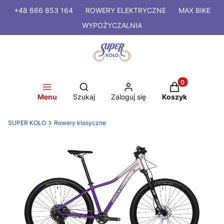
+48 666 853 164
ROWERY
ELEKTRYCZNE
MAX BIKE
WYPOŻYCZALNIA
Produkty w kosz
Otwórz wyszukiwarkę
Menu
Szukaj
Zaloguj się
Koszyk
SUPER KOŁO
Rowery klasyczne