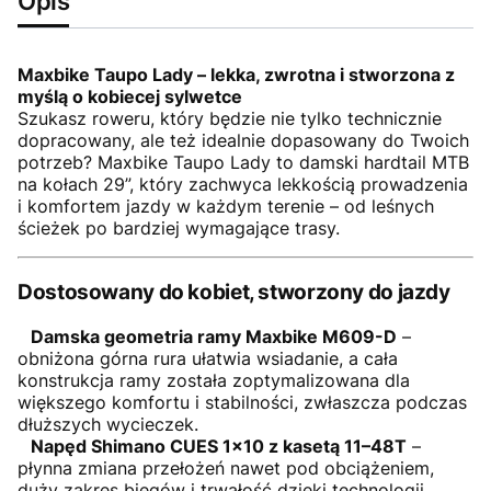
Opis
Maxbike Taupo Lady – lekka, zwrotna i stworzona z
myślą o kobiecej sylwetce
Szukasz roweru, który będzie nie tylko technicznie
dopracowany, ale też idealnie dopasowany do Twoich
potrzeb? Maxbike Taupo Lady to damski hardtail MTB
na kołach 29”, który zachwyca lekkością prowadzenia
i komfortem jazdy w każdym terenie – od leśnych
ścieżek po bardziej wymagające trasy.
Dostosowany do kobiet, stworzony do jazdy
Damska geometria ramy Maxbike M609-D
–
obniżona górna rura ułatwia wsiadanie, a cała
konstrukcja ramy została zoptymalizowana dla
większego komfortu i stabilności, zwłaszcza podczas
dłuższych wycieczek.
Napęd Shimano CUES 1x10 z kasetą 11–48T
–
płynna zmiana przełożeń nawet pod obciążeniem,
duży zakres biegów i trwałość dzięki technologii