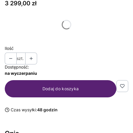
Cena
3 299,00 zł
Wybierz wariant produktu:
Poszczególne warianty mogą różnić się ceną
Ilość
szt.
Dostępność:
na wyczerpaniu
Dodaj do koszyka
Czas wysyłki:
48 godzin