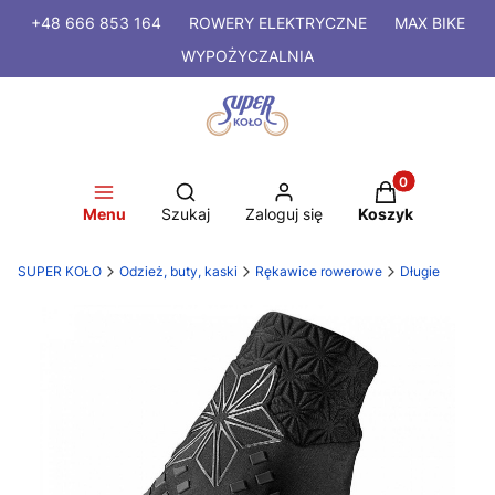
+48 666 853 164
ROWERY
ELEKTRYCZNE
MAX BIKE
WYPOŻYCZALNIA
Produkty w kosz
Otwórz wyszukiwarkę
Menu
Szukaj
Zaloguj się
Koszyk
SUPER KOŁO
Odzież, buty, kaski
Rękawice rowerowe
Długie