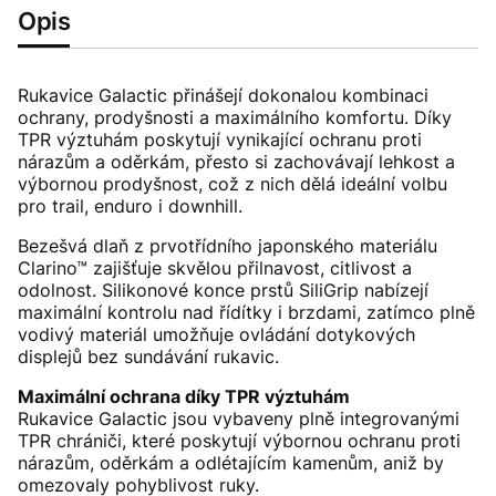
Opis
Rukavice Galactic přinášejí dokonalou kombinaci
ochrany, prodyšnosti a maximálního komfortu. Díky
TPR výztuhám poskytují vynikající ochranu proti
nárazům a oděrkám, přesto si zachovávají lehkost a
výbornou prodyšnost, což z nich dělá ideální volbu
pro trail, enduro i downhill.
Bezešvá dlaň z prvotřídního japonského materiálu
Clarino™ zajišťuje skvělou přilnavost, citlivost a
odolnost. Silikonové konce prstů SiliGrip nabízejí
maximální kontrolu nad řídítky i brzdami, zatímco plně
vodivý materiál umožňuje ovládání dotykových
displejů bez sundávání rukavic.
Maximální ochrana díky TPR výztuhám
Rukavice Galactic jsou vybaveny plně integrovanými
TPR chrániči, které poskytují výbornou ochranu proti
nárazům, oděrkám a odlétajícím kamenům, aniž by
omezovaly pohyblivost ruky.