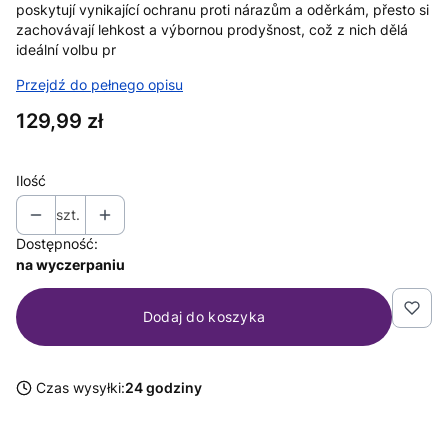
poskytují vynikající ochranu proti nárazům a oděrkám, přesto si
zachovávají lehkost a výbornou prodyšnost, což z nich dělá
ideální volbu pr
Przejdź do pełnego opisu
Cena
129,99 zł
Ilość
szt.
Dostępność:
na wyczerpaniu
Dodaj do koszyka
Czas wysyłki:
24 godziny