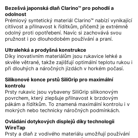
Bezešvá japonská dlaň Clarino™ pro pohodlí a
odolnost
Prémiový syntetický materiál Clarino™ nabízí vynikající
citlivost a přilnavost k řídítkům, přičemž je extrémně
odolný proti opotřebení. Navíc si zachovává svou
pružnost i po dlouhodobém používání a praní.
Ultralehká a prodyšná konstrukce
Díky inovativním materiálům jsou rukavice lehké a
skvěle větrané, takže zajišťují optimální teplotu rukou i
při dlouhých a náročných jízdách v horkém počasí.
Silikonové konce prstů SiliGrip pro maximální
kontrolu
Prsty rukavic jsou vybaveny SiliGrip silikonovým
povrchem, který zlepšuje přilnavost k brzdovým
pákám a řídítkům. To znamená maximální kontrolu i v
mokrých nebo technicky náročných podmínkách.
Ovládání dotykových displejů díky technologii
WireTap
Prsty a dlaň z vodivého materiálu umožňují používání