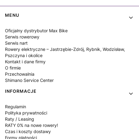
Linki w stopce
MENU
Oficjalny dystrybutor Max Bike
Serwis rowerowy
Serwis nart
Rowery elektryczne – Jastrzębie-Zdrój, Rybnik, Wodzisław,
Pszczyna i okolice
Kontakt i dane firmy
O firmie
Przechowalnia
Shimano Service Center
INFORMACJE
Regulamin
Polityka prywatności
Raty / Leasing
RATY 0% na nowe rowery!
Czas i koszty dostawy
Formy płatności