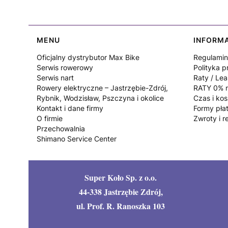
Linki w stopce
MENU
INFORM
Oficjalny dystrybutor Max Bike
Regulamin
Serwis rowerowy
Polityka p
Serwis nart
Raty / Lea
Rowery elektryczne – Jastrzębie-Zdrój,
RATY 0% n
Rybnik, Wodzisław, Pszczyna i okolice
Czas i ko
Kontakt i dane firmy
Formy pła
O firmie
Zwroty i r
Przechowalnia
Shimano Service Center
Super Koło Sp. z o.o.
44-338 Jastrzębie Zdrój,
ul. Prof. R. Ranoszka 103