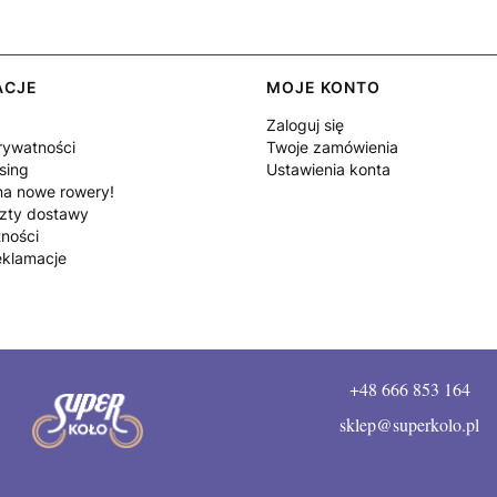
ACJE
MOJE KONTO
Zaloguj się
rywatności
Twoje zamówienia
sing
Ustawienia konta
a nowe rowery!
szty dostawy
tności
eklamacje
+48 666 853 164
sklep@superkolo.pl