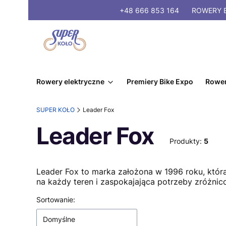
+48 666 853 164
ROWERY
E
Rowery elektryczne
Premiery Bike Expo
Rower
SUPER KOŁO
Leader Fox
Leader Fox
Produkty:
5
Leader Fox to marka założona w 1996 roku, która
na każdy teren i zaspokajająca potrzeby zróżnic
Lista produktów
Sortowanie:
Domyślne