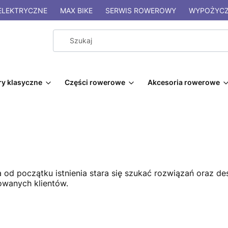
LEKTRYCZNE
MAX BIKE
SERWIS ROWEROWY
WYPOŻYCZ
y klasyczne
Części rowerowe
Akcesoria rowerowe
 od początku istnienia stara się szukać rozwiązań oraz d
owanych klientów.