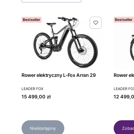
Bestseller
Bestseller
Rower elektryczny L-Fox Arran 29
Rower el
PRODUCENT
PRODUCEN
LEADER FOX
LEADER FO
Cena
Cena
15 499,00 zł
12 499,0
Niedostępny
Zobac