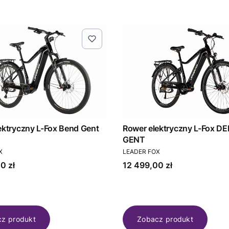
ektryczny L-Fox Bend Gent
Rower elektryczny L-Fox D
GENT
T
PRODUCENT
X
LEADER FOX
Cena
0 zł
12 499,00 zł
z produkt
Zobacz produkt