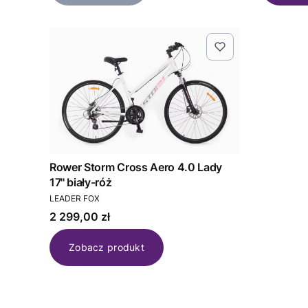
Rower Storm Cross Aero 4.0 Lady
17'' biały-róż
PRODUCENT
LEADER FOX
Cena
2 299,00 zł
Zobacz produkt