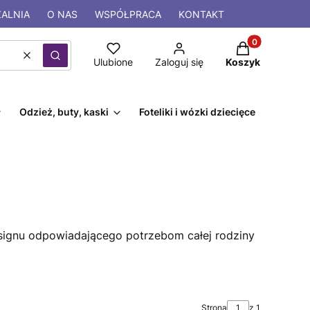
ALNIA
O NAS
WSPÓŁPRACA
KONTAKT
Produkty w kos
Wyczyść
Szukaj
Ulubione
Zaloguj się
Koszyk
Odzież, buty, kaski
Foteliki i wózki dziecięce
esignu odpowiadającego potrzebom całej rodziny
Strona
z 1