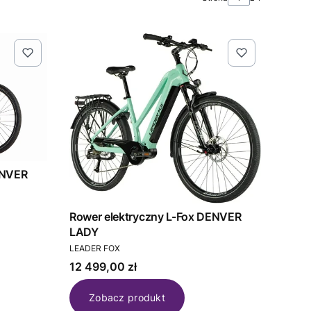
ENVER
Rower elektryczny L-Fox DENVER
LADY
PRODUCENT
LEADER FOX
Cena
12 499,00 zł
Zobacz produkt